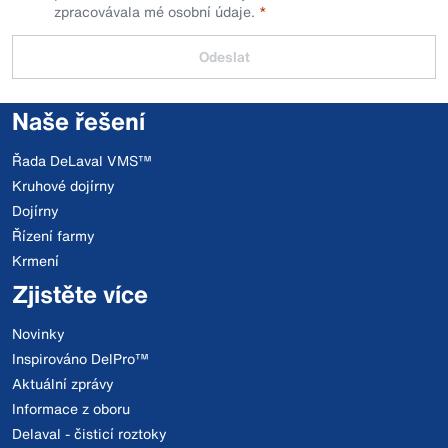
zpracovávala mé osobní údaje.
Odeslat
Naše řešení
Řada DeLaval VMS™
Kruhové dojírny
Dojírny
Řízení farmy
Krmení
Zjistěte více
Novinky
Inspirováno DelPro™
Aktuální zprávy
Informace z oboru
Delaval - čisticí roztoky