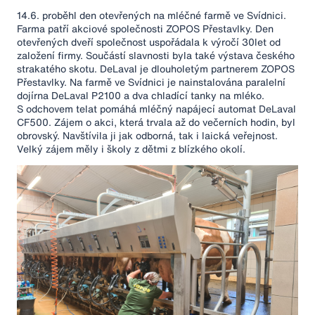
14.6. proběhl den otevřených na mléčné farmě ve Svídnici.
Farma patří akciové společnosti ZOPOS Přestavlky. Den
otevřených dveří společnost uspořádala k výročí 30let od
založení firmy. Součástí slavnosti byla také výstava českého
strakatého skotu. DeLaval je dlouholetým partnerem ZOPOS
Přestavlky. Na farmě ve Svídnici je nainstalována paralelní
dojírna DeLaval P2100 a dva chladící tanky na mléko.
S odchovem telat pomáhá mléčný napájecí automat DeLaval
CF500. Zájem o akci, která trvala až do večerních hodin, byl
obrovský. Navštívila ji jak odborná, tak i laická veřejnost.
Velký zájem měly i školy z dětmi z blízkého okolí.