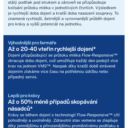
stálý podtlak pod strukem a zároveň se přizpůsobuje
kolísání průtoku mléka v jednotlivých čtvrtích. Výsledkem
je rychlejší doba dojení a kratší doba nasazení soupravy. To
znamená rychlejší, šetrnější a vyrovnanější průběh dojení
pro krávy a vyšší potenciál na jednotku.
Výhodnější pro farmáře
Až o 20-40 vteřin rychlejší dojení*
Dojení přizpůsobující se průtoku mléka Flow-Responsive™
zkracuje dobu dojení, což umožňuje každý den podojit více
krav na jednom VMS™. Naopak díky kratší době strávené
dojením získáme více času na potřebnou údržbu nebo
případný servis.
Lepší pro krávy
Až o 50% méně případů skopávání
násadců*
Krávy se během dojení s technologií Flow-Responsive™ cítí
pohodlněji a uvolněněji. Zdravotní stav vemene se zlepšuje
díky jemnějšímu a přirozenějšímu proměnlivému podtlaku a