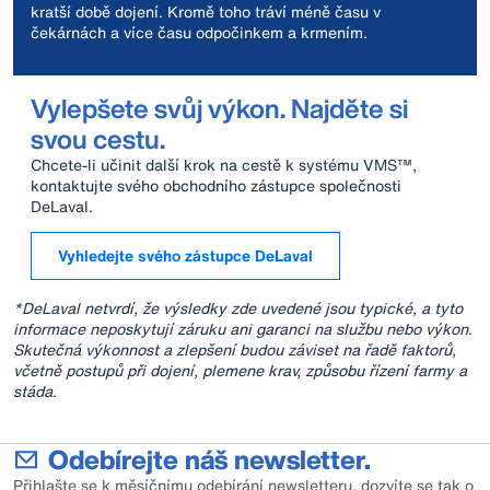
kratší době dojení. Kromě toho tráví méně času v
čekárnách a více času odpočinkem a krmením.
Vylepšete svůj výkon. Najděte si
svou cestu.
Chcete-li učinit další krok na cestě k systému VMS™,
kontaktujte svého obchodního zástupce společnosti
DeLaval.
Vyhledejte svého zástupce DeLaval
*DeLaval netvrdí, že výsledky zde uvedené jsou typické, a tyto
informace neposkytují záruku ani garanci na službu nebo výkon.
Skutečná výkonnost a zlepšení budou záviset na řadě faktorů,
včetně postupů při dojení, plemene krav, způsobu řízení farmy a
stáda.
Odebírejte náš newsletter.
Přihlašte se k měsíčnímu odebírání newsletteru, dozvíte se tak o