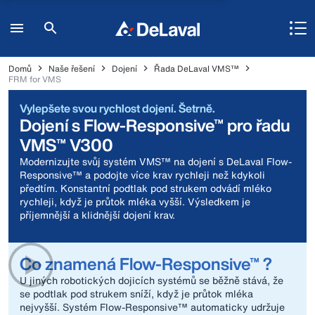
Domů
Naše řešení
Dojení
Řada DeLaval VMS™
FRM for VMS
Vylepšete svou rychlost dojení. Šetrně.
Dojení s Flow-Responsive™ pro řadu
VMS™ V300
Modernizujte svůj systém VMS™ na dojení s DeLaval Flow-
Responsive™ a podojte více krav rychleji než kdykoli
předtím. Konstantní podtlak pod strukem odvádí mléko
rychleji, když je průtok mléka vyšší. Výsledkem je
příjemnější a klidnější dojení krav.
Co znamená Flow-Responsive™ ?
U jiných robotických dojicích systémů se běžně stává, že
se podtlak pod strukem sníží, když je průtok mléka
nejvyšší. Systém Flow-Responsive™ automaticky udržuje