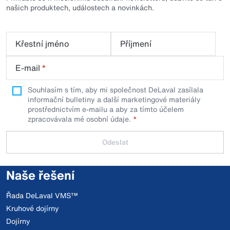
našich produktech, událostech a novinkách.
Křestní jméno
Příjmení
E-mail
*
Souhlasím s tím, aby mi společnost DeLaval zasílala
informační bulletiny a další marketingové materiály
prostřednictvím e-mailu a aby za tímto účelem
zpracovávala mé osobní údaje.
Odeslat
Naše řešení
Řada DeLaval VMS™
Kruhové dojírny
Dojírny