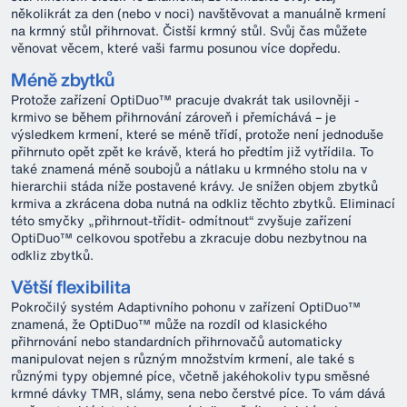
několikrát za den (nebo v noci) navštěvovat a manuálně krmení
na krmný stůl přihrnovat. Čistší krmný stůl. Svůj čas můžete
věnovat věcem, které vaši farmu posunou více dopředu.
Méně zbytků
Protože zařízení OptiDuo™ pracuje dvakrát tak usilovněji -
krmivo se během přihrnování zároveň i přemíchává – je
výsledkem krmení, které se méně třídí, protože není jednoduše
přihrnuto opět zpět ke krávě, která ho předtím již vytřídila. To
také znamená méně soubojů a nátlaku u krmného stolu na v
hierarchii stáda níže postavené krávy. Je snížen objem zbytků
krmiva a zkrácena doba nutná na odkliz těchto zbytků. Eliminací
této smyčky „přihrnout-třídit- odmítnout“ zvyšuje zařízení
OptiDuo™ celkovou spotřebu a zkracuje dobu nezbytnou na
odkliz zbytků.
Větší flexibilita
Pokročilý systém Adaptivního pohonu v zařízení OptiDuo™
znamená, že OptiDuo™ může na rozdíl od klasického
přihrnování nebo standardních přihrnovačů automaticky
manipulovat nejen s různým množstvím krmení, ale také s
různými typy objemné píce, včetně jakéhokoliv typu směsné
krmné dávky TMR, slámy, sena nebo čerstvé píce. To vám dává