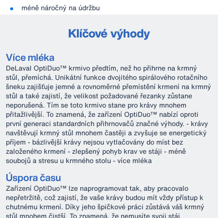
méně náročný na údržbu
Klíčové výhody
Více mléka
DeLaval OptiDuo™ krmivo předtím, než ho přihrne na krmný
stůl, přemíchá. Unikátní funkce dvojitého spirálového rotačního
šneku zajišťuje jemné a rovnoměrné přemístění krmení na krmný
stůl a také zajistí, že velikost požadované řezanky zůstane
neporušená. Tím se toto krmivo stane pro krávy mnohem
přitažlivější. To znamená, že zařízení OptiDuo™ nabízí oproti
první generaci standardních přihrnovačů značné výhody. - krávy
navštěvují krmný stůl mnohem častěji a zvyšuje se energetický
příjem - bázlivější krávy nejsou vytlačovány do míst bez
založeného krmení - zlepšený pohyb krav ve stáji - méně
soubojů a stresu u krmného stolu - více mléka
Úspora času
Zařízení OptiDuo™ lze naprogramovat tak, aby pracovalo
nepřetržitě, což zajistí, že vaše krávy budou mít vždy přístup k
chutnému krmení. Díky jeho špičkové práci zůstává váš krmný
stůl mnohem čistší. To znamená, že nemusíte svoji stáj