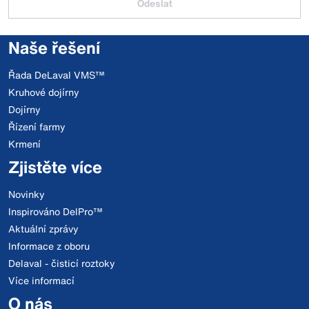
Odeslat
Naše řešení
Řada DeLaval VMS™
Kruhové dojírny
Dojírny
Řízení farmy
Krmení
Zjistěte více
Novinky
Inspirováno DelPro™
Aktuální zprávy
Informace z oboru
Delaval - čisticí roztoky
Více informací
O nás