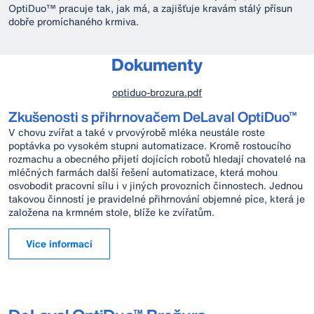
OptiDuo™ pracuje tak, jak má, a zajišťuje kravám stálý přísun
dobře promíchaného krmiva.
Dokumenty
optiduo-brozura.pdf
Zkušenosti s přihrnovačem DeLaval OptiDuo™
V chovu zvířat a také v prvovýrobě mléka neustále roste
poptávka po vysokém stupni automatizace. Kromě rostoucího
rozmachu a obecného přijetí dojících robotů hledají chovatelé na
mléčných farmách další řešení automatizace, která mohou
osvobodit pracovní sílu i v jiných provozních činnostech. Jednou
takovou činností je pravidelné přihrnování objemné píce, která je
založena na krmném stole, blíže ke zvířatům.
Více informací