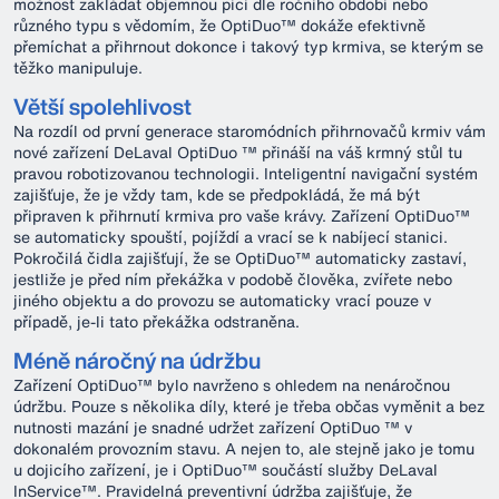
možnost zakládat objemnou píci dle ročního období nebo
různého typu s vědomím, že OptiDuo™ dokáže efektivně
přemíchat a přihrnout dokonce i takový typ krmiva, se kterým se
těžko manipuluje.
Větší spolehlivost
Na rozdíl od první generace staromódních přihrnovačů krmiv vám
nové zařízení DeLaval OptiDuo ™ přináší na váš krmný stůl tu
pravou robotizovanou technologii. Inteligentní navigační systém
zajišťuje, že je vždy tam, kde se předpokládá, že má být
připraven k přihrnutí krmiva pro vaše krávy. Zařízení OptiDuo™
se automaticky spouští, pojíždí a vrací se k nabíjecí stanici.
Pokročilá čidla zajišťují, že se OptiDuo™ automaticky zastaví,
jestliže je před ním překážka v podobě člověka, zvířete nebo
jiného objektu a do provozu se automaticky vrací pouze v
případě, je-li tato překážka odstraněna.
Méně náročný na údržbu
Zařízení OptiDuo™ bylo navrženo s ohledem na nenáročnou
údržbu. Pouze s několika díly, které je třeba občas vyměnit a bez
nutnosti mazání je snadné udržet zařízení OptiDuo ™ v
dokonalém provozním stavu. A nejen to, ale stejně jako je tomu
u dojicího zařízení, je i OptiDuo™ součástí služby DeLaval
InService™. Pravidelná preventivní údržba zajišťuje, že