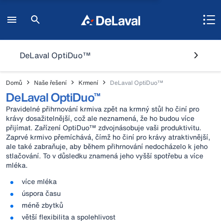
DeLaval OptiDuo™
Domů
Naše řešení
Krmení
DeLaval OptiDuo™
DeLaval OptiDuo™
Pravidelné přihrnování krmiva zpět na krmný stůl ho činí pro
krávy dosažitelnější, což ale neznamená, že ho budou více
přijímat. Zařízení OptiDuo™ zdvojnásobuje vaši produktivitu.
Zaprvé krmivo přemíchává, čímž ho činí pro krávy atraktivnější,
ale také zabraňuje, aby během přihrnování nedocházelo k jeho
stlačování. To v důsledku znamená jeho vyšší spotřebu a více
mléka.
více mléka
úspora času
méně zbytků
větší flexibilita a spolehlivost