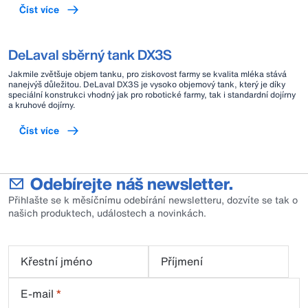
Číst více
DeLaval sběrný tank DX3S
Jakmile zvětšuje objem tanku, pro ziskovost farmy se kvalita mléka stává
nanejvýš důležitou. DeLaval DX3S je vysoko objemový tank, který je díky
speciální konstrukci vhodný jak pro robotické farmy, tak i standardní dojírny
a kruhové dojírny.
Číst více
Odebírejte náš newsletter.
Přihlašte se k měsíčnímu odebírání newsletteru, dozvíte se tak o
našich produktech, událostech a novinkách.
Křestní jméno
Příjmení
E-mail
*