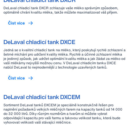
DeLaval chladicí tank DXCR zchlazuje vaše mléko správným způsobem,
optimálně chrání kvalitu mléka, takže můžete maximalizovat váš příjem.
Číst více
DeLaval chladicí tank DXCE
Jedná se o kvalitní chladicí tank na mléko, který poskytují rychlé zchlazení a
šetrné míchání pro udržení kvality mléka. Rychlé a účinné zchlazení mléka
je jedinný způsob, jak udržet optimální kvalitu mléka a jak žádat za mléko od
vaší mlékárny nejvyšší možnou cenu. V DeLaval chladicím tanku DXCE
nabízí DeLaval to nejmodernější z technologie uzavřených tanků.
Číst více
DeLaval chladicí tank DXCEM
Sortiment DeLaval tanků DXCEM je speciálně konstrukčně řešen pro
naplnění požadavků velkých mléčných farem na kapacity tanků od 14 000
do 32 000 litrů. Díky různým rozměrům a tvarům si můžete vybrat
odpovídající kapacitu pro vaši farmu a takovou velikost tanku, která bude
vyhovovat velikosti vaší stávající mléčnice.