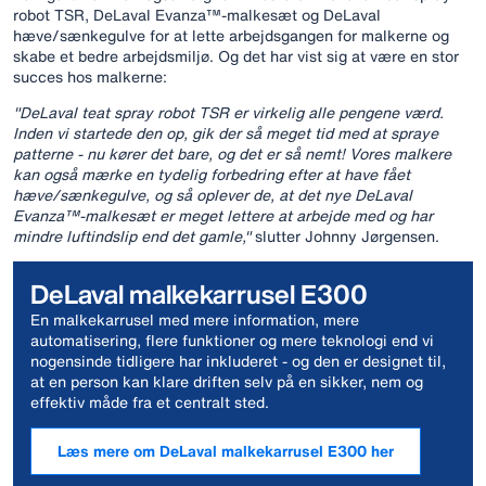
robot TSR, DeLaval Evanza™-malkesæt og DeLaval
hæve/sænkegulve for at lette arbejdsgangen for malkerne og
skabe et bedre arbejdsmiljø. Og det har vist sig at være en stor
succes hos malkerne:
"DeLaval teat spray robot TSR er virkelig alle pengene værd.
Inden vi startede den op, gik der så meget tid med at spraye
patterne - nu kører det bare, og det er så nemt! Vores malkere
kan også mærke en tydelig forbedring efter at have fået
hæve/sænkegulve, og så oplever de, at det nye DeLaval
Evanza™-malkesæt er meget lettere at arbejde med og har
mindre luftindslip end det gamle,"
slutter Johnny Jørgensen.
DeLaval malkekarrusel E300
En malkekarrusel med mere information, mere
automatisering, flere funktioner og mere teknologi end vi
nogensinde tidligere har inkluderet - og den er designet til,
at en person kan klare driften selv på en sikker, nem og
effektiv måde fra et centralt sted.
Læs mere om DeLaval malkekarrusel E300 her