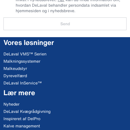
hvordan DeLaval behandler persondata indsamlet via
hjemmesiden og i nyhedsbreve.
Send
Vores løsninger
DeLaval VMS™ Serien
Malkningssystemer
Malkeudstyr
Dyrevelfærd
DeLaval InService™
Lær mere
Nyheder
DeLaval Kvægrådgivning
Inspireret af DelPro
Kalve management