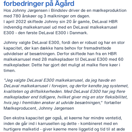
forbedringer på Ågård
Hos Johnny Jørgensen i Bindslev driver de en mælkeproduktion
med 780 årskøer og 3 malkninger om dagen.
I april 2022 skiftede Johnny sin 20 år gamle, DeLaval HBR
indvendig malkekarrusel ud med en DeLaval malkekarrusel
E300 - den første DeLaval E300 i Danmark.
Johnny valgte DeLaval E300, fordi den er robust og har en stor
kapacitet, der kan dække hans behov for fremadrettede
udvidelser af besætningen. Derfor skiftede han fra en HBR
malkekarrusel med 28 malkepladser til DeLaval E300 med 60
malkepladser. Dette har gjort det muligt at malke flere køer i
timen.
"Jeg valgte DeLaval E300 malkekarrusel, da jeg havde en
DeLaval malkekarrusel i forvejen, og derfor kendte jeg systemet,
kvaliteten og driftsikkerheden. Med DeLaval E300 har jeg flere
malkepladser end tidligere, hvilket giver mig en stor fleksibilitet,
hvis jeg i fremtiden ønsker at udvide besætningen,"
fortæller
Mælkeproducent, Johnny Jørgensen
Den ekstra kapacitet gør også, at køerne har mindre ventetid,
inden de går ind i karrusellen og dette - kombineret med en
hurtigere malketid - giver køerne mere liggetid og tid til at æde