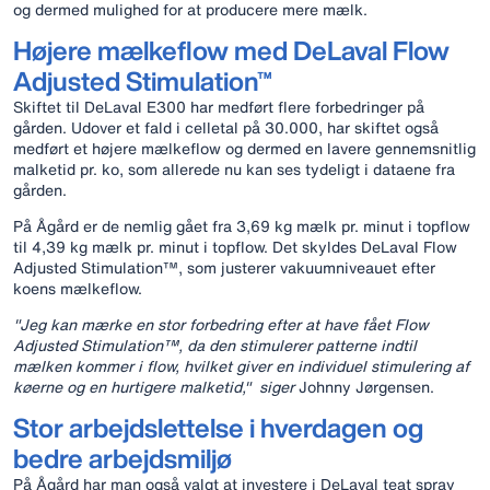
og dermed mulighed for at producere mere mælk.
Højere mælkeflow med DeLaval Flow
Adjusted Stimulation™
Skiftet til DeLaval E300 har medført flere forbedringer på
gården. Udover et fald i celletal på 30.000, har skiftet også
medført et højere mælkeflow og dermed en lavere gennemsnitlig
malketid pr. ko, som allerede nu kan ses tydeligt i dataene fra
gården.
På Ågård er de nemlig gået fra 3,69 kg mælk pr. minut i topflow
til 4,39 kg mælk pr. minut i topflow. Det skyldes DeLaval Flow
Adjusted Stimulation™, som justerer vakuumniveauet efter
koens mælkeflow.
"Jeg kan mærke en stor forbedring efter at have fået Flow
Adjusted Stimulation™, da den stimulerer patterne indtil
mælken kommer i flow, hvilket giver en individuel stimulering af
køerne og en hurtigere malketid," siger
Johnny Jørgensen.
Stor arbejdslettelse i hverdagen og
bedre arbejdsmiljø
På Ågård har man også valgt at investere i DeLaval teat spray