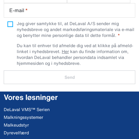
E-mail
*
Jeg giver samtykke til, at DeLaval A/S sender mig
nyhedsbreve og andet markedsføringsmateriale via e-mail
og benytter mine personlige data til dette formål.
Du kan til enhver tid afmelde dig ved at klikke på afmeld-
linket i nyhedsbrevet.
Her
kan du finde information om,
hvordan DeLaval behandler persondata indsamlet via
hjemmesiden og i nyhedsbreve.
Send
Vores løsninger
DeLaval VMS™ Serien
Malkningssystemer
Malkeudstyr
Dyrevelfærd