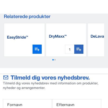
Relaterede produkter
DryMaxx™
DeLaval 
EasyStride™
cup 1000 
Tilmeld dig vores nyhedsbrev.
Tilmeld dig vores nyhedsbrev med information om produkter,
nyheder og arrangementer.
Fornavn
Efternavn