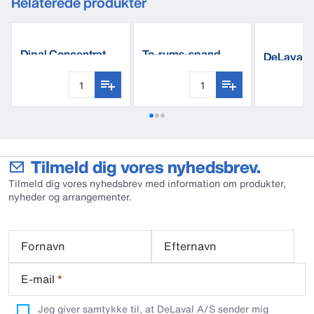
Relaterede produkter
Dipal Concentrat
To-rums-spand
DeLaval 
Tilmeld dig vores nyhedsbrev.
Tilmeld dig vores nyhedsbrev med information om produkter,
nyheder og arrangementer.
Fornavn
Efternavn
E-mail
*
Jeg giver samtykke til, at DeLaval A/S sender mig