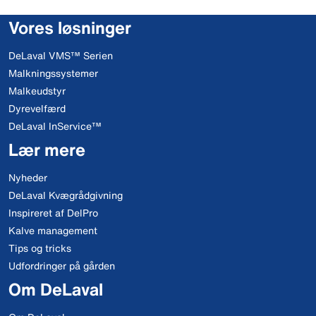
Vores løsninger
DeLaval VMS™ Serien
Malkningssystemer
Malkeudstyr
Dyrevelfærd
DeLaval InService™
Lær mere
Nyheder
DeLaval Kvægrådgivning
Inspireret af DelPro
Kalve management
Tips og tricks
Udfordringer på gården
Om DeLaval