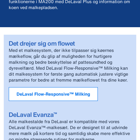
funktionerne i MA200 med DeLaval Plus og information om
koen ved malkepladsen.
Det drejer sig om flowet
Med et malkesystem, der ikke tilpasser sig køernes
mælkeflow, går du glip af muligheden for hurtigere
malkning og bedre beskyttelse af pattesundhed og
dyrevelfærd. Med DeLaval Flow-Responsive™ Milking kan
dit malkesystem for første gang automatisk justere vigtige
parametre for bedre at fremme mælkeflowet fra dine køer.
DeLaval Flow-Responsive™ Milking
DeLaval Evanza™
Alle malkestalde fra DeLaval er kompatible med vores
DeLaval Evanza™-malkesæt. De er designet til at udvinde
mere mælk på kortere tid og samtidig skabe mere effektive
og mindre stressende rutiner for malkerne.