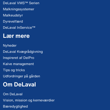
DeLaval VMS™ Serien
Malkningssystemer
Malkeudstyr
Dyrevelfærd
DeLaval InService™
Lær mere
Nyheder
DeLaval Kvægrådgivning
Inspireret af DelPro
Kalve management
Tips og tricks
Udfordringer på gården
Om DeLaval
Om DeLaval
Vision, mission og kerneværdier
Bæredygtighed