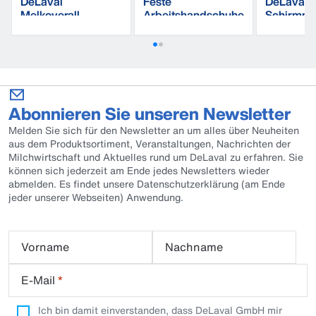
DeLaval
Feste
DeLaval
Melkoverall
Arbeitshandschuhe
Schirmmü
aus Nitril
Abonnieren Sie unseren Newsletter
Melden Sie sich für den Newsletter an um alles über Neuheiten
aus dem Produktsortiment, Veranstaltungen, Nachrichten der
Milchwirtschaft und Aktuelles rund um DeLaval zu erfahren. Sie
können sich jederzeit am Ende jedes Newsletters wieder
abmelden. Es findet unsere Datenschutzerklärung (am Ende
jeder unserer Webseiten) Anwendung.
Vorname
Nachname
E-Mail
*
Ich bin damit einverstanden, dass DeLaval GmbH mir