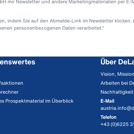
mbH mir Newsletter und andere Marketingmaterialien per E-
len, indem Sie auf den Abmelde-Link im Newsletter klicken.
obenen personenbezogenen Daten verarbeitet."
enswertes
Über DeLa
Vision, Missi
fsaktionen
Arbeiten bei D
erechner
Nachhaltigkeit
es Prospektmaterial im Überblick
E-Mail
austria.info@
Telefon
+43 (0)6225 3