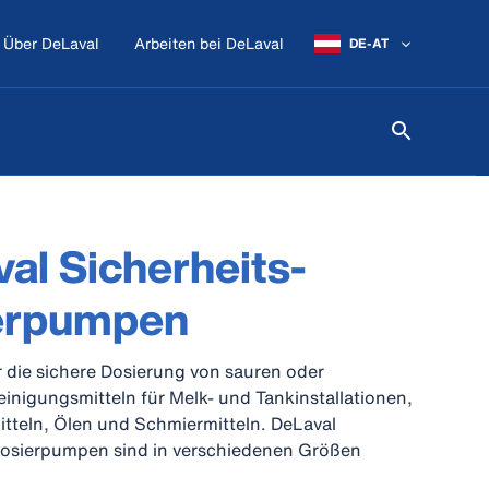
Über DeLaval
Arbeiten bei DeLaval
DE-AT
al Sicherheits-
erpumpen
r die sichere Dosierung von sauren oder
einigungsmitteln für Melk- und Tankinstallationen,
tteln, Ölen und Schmiermitteln. DeLaval
Dosierpumpen sind in verschiedenen Größen
) erhältlich.