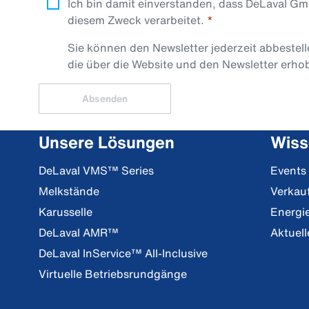
Ich bin damit einverstanden, dass DeLaval G
diesem Zweck verarbeitet.
Sie können den Newsletter jederzeit abbestel
die über die Website und den Newsletter erh
Absenden
Unsere Lösungen
Wiss
DeLaval VMS™ Series
Events
Melkstände
Verkau
Karusselle
Energi
DeLaval AMR™
Aktuell
DeLaval InService™ All-Inclusive
Virtuelle Betriebsrundgänge