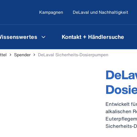
Kampagnen
DeLaval und Nachhaltigkeit
issenswertes
Kontakt + Händlersuche
ttel
Spender
DeLaval Sicherheits-Dosierpumpen
DeLav
Dosi
Entwickelt fü
alkalischen R
Euterpflegemi
Sicherheits-
(Pumpvolumina