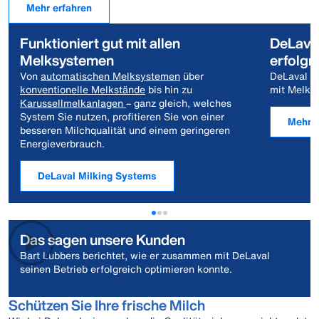
Mehr erfahren
Funktioniert gut mit allen
DeLaval
Melksystemen
erfolgr
Von
automatischen Melksystemen
über
DeLaval Kü
konventionelle Melkstände
bis hin zu
mit Melkka
Karussellmelkanlagen
– ganz gleich, welches
System Sie nutzen, profitieren Sie von einer
Mehr e
besseren Milchqualität und einem geringeren
Energieverbrauch.
DeLaval Milking Systems
Das sagen unsere Kunden
Bart Lubbers berichtet, wie er zusammen mit DeLaval
seinen Betrieb erfolgreich optimieren konnte.
Schützen Sie Ihre frische Milch