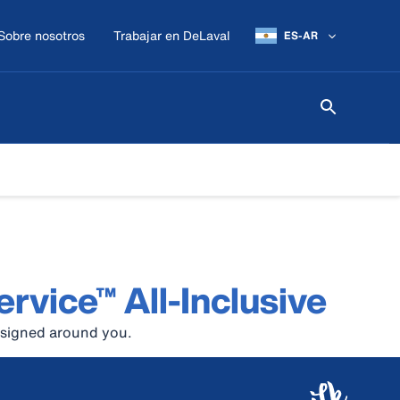
Sobre nosotros
Trabajar en DeLaval
ES-AR
rvice™ All-Inclusive
esigned around you.