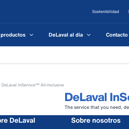
Sostenibilidad
 productos
DeLaval al día
Contacto
DeLaval InService™ All-Inclusive
DeLaval InSe
The service that you need, d
re DeLaval
Sobre nosotros