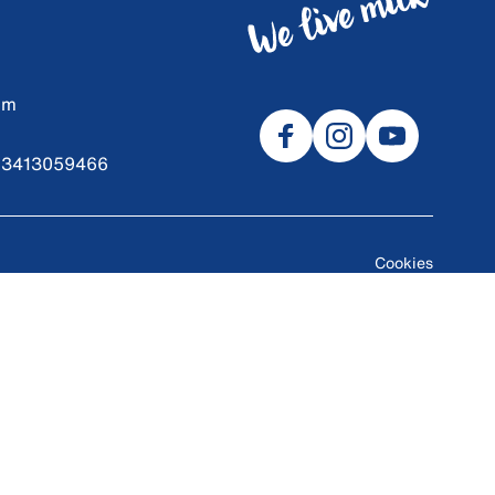
om
9 3413059466
Cookies