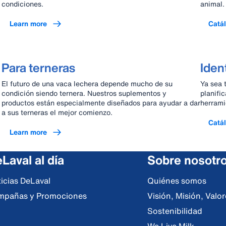
condiciones.
animal.
Learn more
Catá
Para terneras
Iden
El futuro de una vaca lechera depende mucho de su
Ya sea 
condición siendo ternera. Nuestros suplementos y
planifi
productos están especialmente diseñados para ayudar a dar
herrami
a sus terneras el mejor comienzo.
Catá
Learn more
Laval al día
Sobre nosotr
icias DeLaval
Quiénes somos
mpañas y Promociones
Visión, Misión, Val
Sostenibilidad