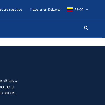
Sobre nosotros
Trabajar en DeLaval
ES-CO
umibles y
mo de la
s sanas.