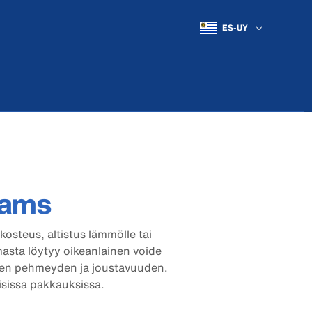
ES-UY
eams
osteus, altistus lämmölle tai
imasta löytyy oikeanlainen voide
llisen pehmeyden ja joustavuuden.
isissa pakkauksissa.