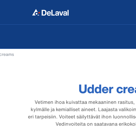
 creams
Udder cr
Vetimen ihoa kuivattaa mekaaninen rasitus, k
kylmälle ja kemialliset aineet. Laajasta valiko
eri tarpeisiin. Voiteet säilyttävät ihon luonno
Vedinvoiteita on saatavana erikoko