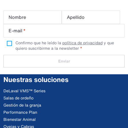
Nombre
Apellido
E-mail
*
Confirmo que he leído la
política de privacidad
y que
quiero suscribirme a la newsletter
Enviar
Nuestras soluciones
DeLaval VMS™ Series
Salas de ordeño
Gestión de la granja
Performance Plan
Bienestar Animal
Ovejas y Cabras