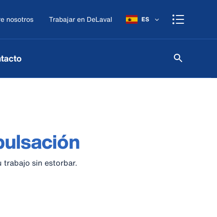
e nosotros
Trabajar en DeLaval
ES
tacto
pulsación
trabajo sin estorbar.