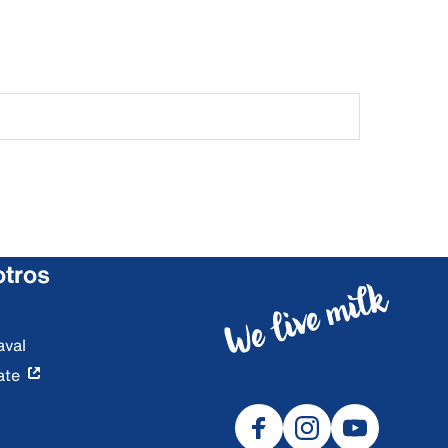
otros
aval
ate