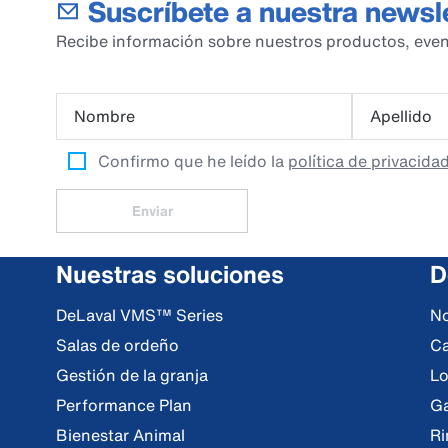
Suscríbete a nuestra newsl
Recibe información sobre nuestros productos, even
Nombre
Apellido
Confirmo que he leído la
política de privacida
Enviar
Nuestras soluciones
D
DeLaval VMS™ Series
No
Salas de ordeño
Ca
Gestión de la granja
Lo
Performance Plan
Ga
Bienestar Animal
Ri