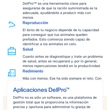
DelPro™ es una herramienta clave para
asegurarse de que la ración suministrada es la
adecuada, ayudándote a producir más con
menos.
Reproducción
El éxito de tu negocio depende de tu capacidad
para conseguir que tus animales queden
preñados. Esto comienza siendo capaz de
identificar a los animales en celo.
Salud
Cuanto antes se diagnostique y trate un problema
de salud, antes se recuperará y, por lo general,
menos repercusiones tendrá en la productividad.
Redimiento
Más con menos. Ese ha sido siempre el reto. Con
DeLaval DelPro™ tienes acceso a un nuevo nivel
de informes y análisis para afrontar ese reto.
Aplicaciones DelPro™
DelPro no es sólo un software, es una plataforma de
gestión total que te proporciona la información
precisa y oportuna para administrar tu granja de