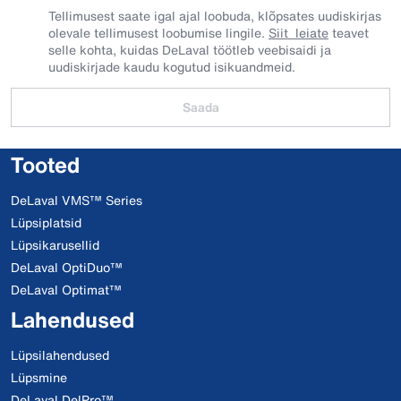
Tellimusest saate igal ajal loobuda, klõpsates uudiskirjas
olevale tellimusest loobumise lingile.
Siit leiate
teavet
selle kohta, kuidas DeLaval töötleb veebisaidi ja
uudiskirjade kaudu kogutud isikuandmeid.
Saada
Tooted
DeLaval VMS™ Series
Lüpsiplatsid
Lüpsikarusellid
DeLaval OptiDuo™
DeLaval Optimat™
Lahendused
Lüpsilahendused
Lüpsmine
DeLaval DelPro™