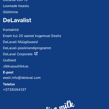
Loomade heaolu
Söötmine
DeLavalist
Kontaktid
Enam kui 20 aastat kogemusi Eestis
DeLavali Müügibussid
DeLavali püsikliendiprogramm
DeLaval Corporate
Uudised
Jätkusuutlikkus
E-post
eesti.info@delaval.com
Telefon
+3726564137