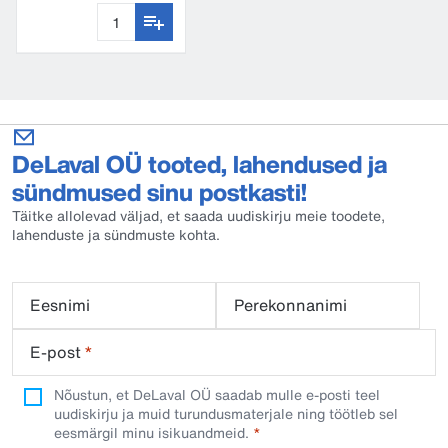
DeLaval OÜ tooted, lahendused ja
sündmused sinu postkasti!
Täitke allolevad väljad, et saada uudiskirju meie toodete,
lahenduste ja sündmuste kohta.
Eesnimi
Perekonnanimi
E-post
*
Nõustun, et DeLaval OÜ saadab mulle e-posti teel
uudiskirju ja muid turundusmaterjale ning töötleb sel
eesmärgil minu isikuandmeid.​