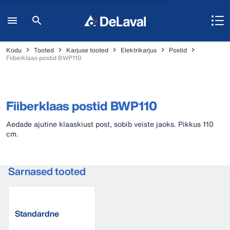
Kodu
Tooted
Karjuse tooted
Elektrikarjus
Postid
Fiiberklaas postid BWP110
Fiiberklaas postid BWP110
Aedade ajutine klaaskiust post, sobib veiste jaoks. Pikkus 110
cm.
Sarnased tooted
Standardne
väravakäepide