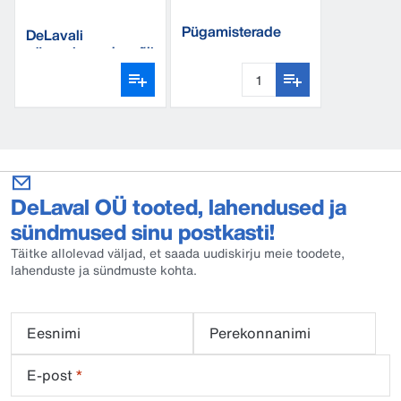
Pügamisterade
DeLavali
komplekt
pügamisseadme õli
DeLaval OÜ tooted, lahendused ja
sündmused sinu postkasti!
Täitke allolevad väljad, et saada uudiskirju meie toodete,
lahenduste ja sündmuste kohta.
Eesnimi
Perekonnanimi
E-post
*