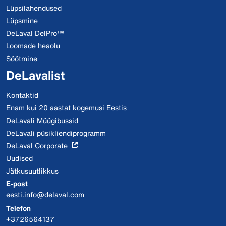
Lüpsilahendused
Lüpsmine
DeLaval DelPro™
Loomade heaolu
Söötmine
DeLavalist
Kontaktid
Enam kui 20 aastat kogemusi Eestis
DeLavali Müügibussid
DeLavali püsikliendiprogramm
DeLaval Corporate
Uudised
Jätkusuutlikkus
E-post
eesti.info@delaval.com
Telefon
+3726564137