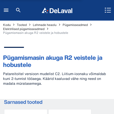
Kodu
Tooted
Lehmade heaolu
Pügamisseadmed
Elektrilised pügamisseadmed
Pügamismasin akuga R2 veistele ja hobustele
Pügamismasin akuga R2 veistele ja
hobustele
Patareitoitel versioon mudelist C2. Liitium-ioonaku võimaldab
kuni 2-tunnist tööaega. Käärid kaaluvad vähe ning need on
madala müratasemega.
Sarnased tooted