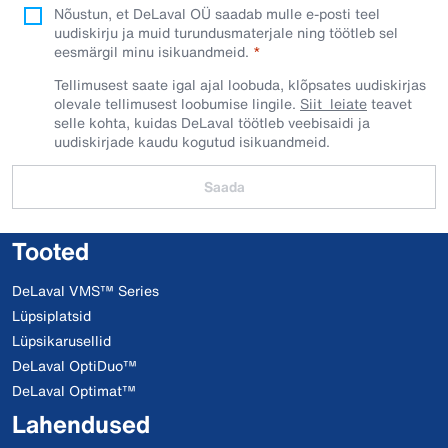
Nõustun, et DeLaval OÜ saadab mulle e-posti teel
uudiskirju ja muid turundusmaterjale ning töötleb sel
eesmärgil minu isikuandmeid.​
Tellimusest saate igal ajal loobuda, klõpsates uudiskirjas
olevale tellimusest loobumise lingile.
Siit leiate
teavet
selle kohta, kuidas DeLaval töötleb veebisaidi ja
uudiskirjade kaudu kogutud isikuandmeid.
Saada
Tooted
DeLaval VMS™ Series
Lüpsiplatsid
Lüpsikarusellid
DeLaval OptiDuo™
DeLaval Optimat™
Lahendused