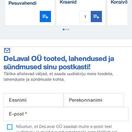
Kraanid
Korgivõti
Pesuvahendi
käsipump
DeLaval OÜ tooted, lahendused ja
sündmused sinu postkasti!
Täitke allolevad väljad, et saada uudiskirju meie toodete,
lahenduste ja sündmuste kohta.
Eesnimi
Perekonnanimi
E-post
*
Nõustun, et DeLaval OÜ saadab mulle e-posti teel
uudiskirju ja muid turundusmaterjale ning töötleb sel