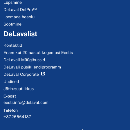
Lüpsmine
DeLaval DelPro™
Loomade heaolu
Söötmine
DeLavalist
Kontaktid
Enam kui 20 aastat kogemusi Eestis
DeLavali Müügibussid
DeLavali püsikliendiprogramm
DeLaval Corporate
Uudised
Jätkusuutlikkus
E-post
eesti.info@delaval.com
Telefon
+3726564137