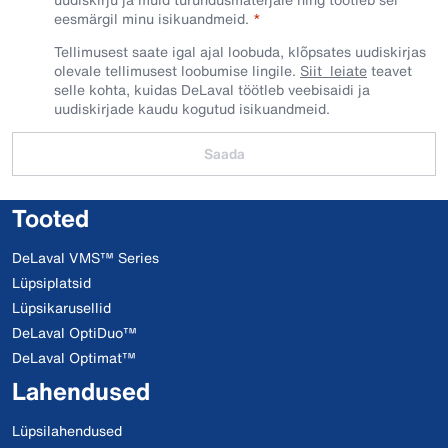
eesmärgil minu isikuandmeid.​
Tellimusest saate igal ajal loobuda, klõpsates uudiskirjas
olevale tellimusest loobumise lingile.
Siit leiate
teavet
selle kohta, kuidas DeLaval töötleb veebisaidi ja
uudiskirjade kaudu kogutud isikuandmeid.
Saada
Tooted
DeLaval VMS™ Series
Lüpsiplatsid
Lüpsikarusellid
DeLaval OptiDuo™
DeLaval Optimat™
Lahendused
Lüpsilahendused