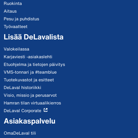
Ruokinta
Aitaus
Pesu ja puhdistus
Työvaatteet
Lisää DeLavalista
Valokeilassa
Karjaviesti -asiakaslehti
Etuohjelma ja tietojen päivitys
VMS-tonnari ja #teamblue
Tuotekuvastot ja esitteet
DeLaval historiikki
Visio, missio ja perusarvot
Hamran tilan virtuaalikierros
DeLaval Corporate
Asiakaspalvelu
OmaDeLaval tili