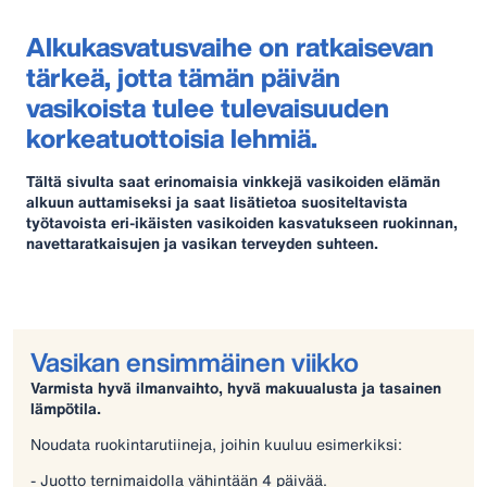
Alkukasvatusvaihe on ratkaisevan
tärkeä, jotta tämän päivän
vasikoista tulee tulevaisuuden
korkeatuottoisia lehmiä.
Tältä sivulta saat erinomaisia vinkkejä vasikoiden elämän
alkuun auttamiseksi ja saat lisätietoa suositeltavista
työtavoista eri-ikäisten vasikoiden kasvatukseen ruokinnan,
navettaratkaisujen ja vasikan terveyden suhteen.
Vasikan ensimmäinen viikko
Varmista hyvä ilmanvaihto, hyvä makuualusta ja tasainen
lämpötila.
Noudata ruokintarutiineja, joihin kuuluu esimerkiksi:
- Juotto ternimaidolla vähintään 4 päivää.