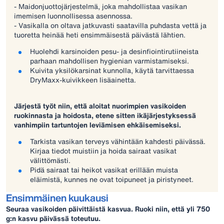
- Maidonjuottojärjestelmä, joka mahdollistaa vasikan
imemisen luonnollisessa asennossa.
- Vasikalla on oltava jatkuvasti saatavilla puhdasta vettä ja
tuoretta heinää heti ensimmäisestä päivästä lähtien.
Huolehdi karsinoiden pesu- ja desinfiointirutiineista
parhaan mahdollisen hygienian varmistamiseksi.
Kuivita yksilökarsinat kunnolla, käytä tarvittaessa
DryMaxx-kuivikkeen lisäainetta.
Järjestä työt niin, että aloitat nuorimpien vasikoiden
ruokinnasta ja hoidosta, etene sitten ikäjärjestyksessä
vanhimpiin tartuntojen leviämisen ehkäisemiseksi.
Tarkista vasikan terveys vähintään kahdesti päivässä.
Kirjaa tiedot muistiin ja hoida sairaat vasikat
välittömästi.
Pidä sairaat tai heikot vasikat erillään muista
eläimistä, kunnes ne ovat toipuneet ja piristyneet.
Ensimmäinen kuukausi
Seuraa vasikoiden päivittäistä kasvua. Ruoki niin, että yli 750
g:n kasvu päivässä toteutuu.