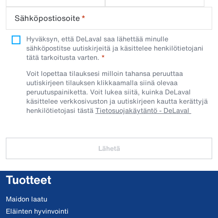
Sähköpostiosoite
*
Hyväksyn, että DeLaval saa lähettää minulle
sähköpostitse uutiskirjeitä ja käsittelee henkilötietojani
tätä tarkoitusta varten.
Voit lopettaa tilauksesi milloin tahansa peruuttaa
uutiskirjeen tilauksen klikkaamalla siinä olevaa
peruutuspainiketta. Voit lukea siitä, kuinka DeLaval
käsittelee verkkosivuston ja uutiskirjeen kautta kerättyjä
henkilötietojasi tästä
Tietosuojakäytäntö - DeLaval
Lähetä
Tuotteet
Maidon laatu
Eläinten hyvinvointi