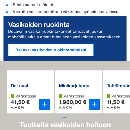
Eristä sairaat eläimet.
Vieroita vasikat asteittain väkirehun syönnin kasvaessa.
Vasikoiden ruokinta
DeLavalin vasikanruokintakoneet tarjoavat joukon
mahdollisuuksia ammattimaiseen vasikoiden kasvatukseen
DeLaval vasikoiden ruokintaratkaisut
DeLaval
Minikarjaharja
Tuttiämpär
Vasikkatakki
MSB
vasikanjuo
Varastossa
Varastossa
Varastos
41,50 €
1.980,00 €
11,50 €
ALV 0%
ALV 0%
ALV 0%
Tuotteita vasikoiden hoitoon