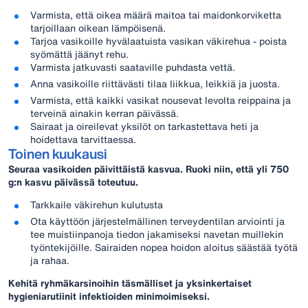
Varmista, että oikea määrä maitoa tai maidonkorviketta
tarjoillaan oikean lämpöisenä.
Tarjoa vasikoille hyvälaatuista vasikan väkirehua - poista
syömättä jäänyt rehu.
Varmista jatkuvasti saataville puhdasta vettä.
Anna vasikoille riittävästi tilaa liikkua, leikkiä ja juosta.
Varmista, että kaikki vasikat nousevat levolta reippaina ja
terveinä ainakin kerran päivässä.
Sairaat ja oireilevat yksilöt on tarkastettava heti ja
hoidettava tarvittaessa.
Toinen kuukausi
Seuraa vasikoiden päivittäistä kasvua. Ruoki niin, että yli 750
g:n kasvu päivässä toteutuu.
Tarkkaile väkirehun kulutusta
Ota käyttöön järjestelmällinen terveydentilan arviointi ja
tee muistiinpanoja tiedon jakamiseksi navetan muillekin
työntekijöille. Sairaiden nopea hoidon aloitus säästää työtä
ja rahaa.
Kehitä ryhmäkarsinoihin täsmälliset ja yksinkertaiset
hygieniarutiinit infektioiden minimoimiseksi.