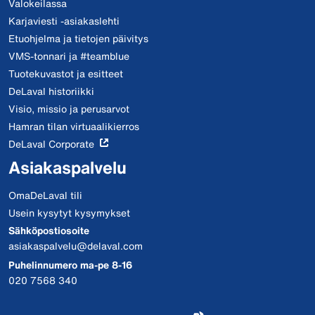
Valokeilassa
Karjaviesti -asiakaslehti
Etuohjelma ja tietojen päivitys
VMS-tonnari ja #teamblue
Tuotekuvastot ja esitteet
DeLaval historiikki
Visio, missio ja perusarvot
Hamran tilan virtuaalikierros
DeLaval Corporate
Asiakaspalvelu
OmaDeLaval tili
Usein kysytyt kysymykset
Sähköpostiosoite
asiakaspalvelu@delaval.com
Puhelinnumero ma-pe 8-16
020 7568 340