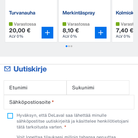
Turvanauha
Merkintäspray
Kolmiokol
kierteellä
Varastossa
Varastossa
Varasto
20,00 €
8,10 €
7,40 €
ALV 0%
ALV 0%
ALV 0%
Uutiskirje
Etunimi
Sukunimi
Sähköpostiosoite
*
Hyväksyn, että DeLaval saa lähettää minulle
sähköpostitse uutiskirjeitä ja käsittelee henkilötietojani
tätä tarkoitusta varten.
Voit lopettaa tilauksesi milloin tahansa peruuttaa