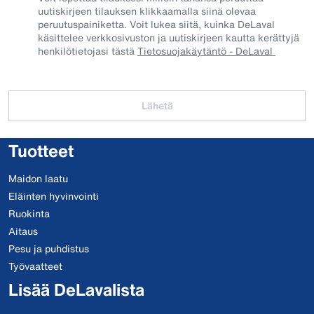
uutiskirjeen tilauksen klikkaamalla siinä olevaa
peruutuspainiketta. Voit lukea siitä, kuinka DeLaval
käsittelee verkkosivuston ja uutiskirjeen kautta kerättyjä
henkilötietojasi tästä
Tietosuojakäytäntö - DeLaval
Lähetä
Tuotteet
Maidon laatu
Eläinten hyvinvointi
Ruokinta
Aitaus
Pesu ja puhdistus
Työvaatteet
Lisää DeLavalista