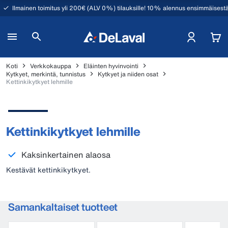
Ilmainen toimitus yli 200€ (ALV 0%) tilauksille! 10% alennus ensimmäisestä
Koti
Verkkokauppa
Eläinten hyvinvointi
Kytkyet, merkintä, tunnistus
Kytkyet ja niiden osat
Kettinkikytkyet lehmille
Kettinkikytkyet lehmille
Kaksinkertainen alaosa
Kestävät kettinkikytkyet.
Samankaltaiset tuotteet