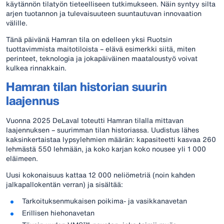
käytännön tilatyön tieteelliseen tutkimukseen. Näin syntyy silta
arjen tuotannon ja tulevaisuuteen suuntautuvan innovaation
välille.
Tänä päivänä Hamran tila on edelleen yksi Ruotsin
tuottavimmista maitotiloista – elävä esimerkki siitä, miten
perinteet, teknologia ja jokapäiväinen maataloustyö voivat
kulkea rinnakkain.
Hamran tilan historian suurin
laajennus
Vuonna 2025 DeLaval toteutti Hamran tilalla mittavan
laajennuksen – suurimman tilan historiassa. Uudistus lähes
kaksinkertaistaa lypsylehmien määrän: kapasiteetti kasvaa 260
lehmästä 550 lehmään, ja koko karjan koko nousee yli 1 000
eläimeen.
Uusi kokonaisuus kattaa 12 000 neliömetriä (noin kahden
jalkapallokentän verran) ja sisältää:
Tarkoituksenmukaisen poikima- ja vasikkanavetan
Erillisen hiehonavetan