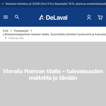
Ilmainen toimitus yli 200€ (ALV 0%) tilauksille! 10% alennus ensimmäisestä
Koti
Kampanjat
Lähestymistapamme Hamran tilalla. Suunniteltu lehmien hyvinvointi ja kannatt
Hamran tila
Vierailu Hamran tilalla – tulevaisuuden
maitotila jo tänään