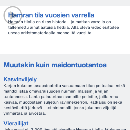
Hamran tila vuosien varrella
Hamran tilalla on rikas historia – ja matkan varrella on
tallennettu ainutlaatuisia hetkiä. Alla oleva video esittelee
upeaa arkistomateriaalia menneiltä vuosilta.
Muutakin kuin maidontuotantoa
Kasvinviljely
Karjan koko on tasapainotettu vastaamaan tilan peltoalaa, mikä
mahdollistaa omavaraisuuden nurmen, maissin ja viljan
tuotannossa. Lanta palautetaan samoille pelloille, joilla rehu
kasvaa, muodostaen suljetun ravinnekierron. Ratkaisu on sekä
kestävä että järkevä – toimintamalli, jonka jokainen viljelijä
ymmärtää ja arvostaa.
Vierailijat
Joka vuosi yli 3 000 ihmistä vierailee Hamran tilalla. Mukana on