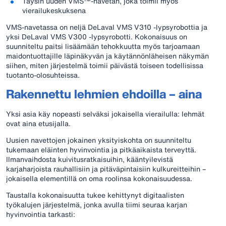
Täysin uuden VMS™-navetan, joka toimii myös
vierailukeskuksena
VMS-navetassa on neljä DeLaval VMS V310 -lypsyrobottia ja
yksi DeLaval VMS V300 -lypsyrobotti. Kokonaisuus on
suunniteltu paitsi lisäämään tehokkuutta myös tarjoamaan
maidontuottajille läpinäkyvän ja käytännönläheisen näkymän
siihen, miten järjestelmä toimii päivästä toiseen todellisissa
tuotanto-olosuhteissa.
Rakennettu lehmien ehdoilla – aina
Yksi asia käy nopeasti selväksi jokaisella vierailulla: lehmät
ovat aina etusijalla.
Uusien navettojen jokainen yksityiskohta on suunniteltu
tukemaan eläinten hyvinvointia ja pitkäaikaista terveyttä.
Ilmanvaihdosta kuivitusratkaisuihin, kääntyilevistä
karjaharjoista rauhallisiin ja pitäväpintaisiin kulkureitteihin –
jokaisella elementillä on oma roolinsa kokonaisuudessa.
Taustalla kokonaisuutta tukee kehittynyt digitaalisten
työkalujen järjestelmä, jonka avulla tiimi seuraa karjan
hyvinvointia tarkasti: