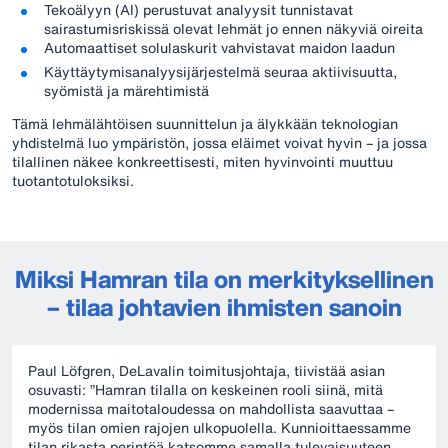
Tekoälyyn (AI) perustuvat analyysit tunnistavat
sairastumisriskissä olevat lehmät jo ennen näkyviä oireita
Automaattiset solulaskurit vahvistavat maidon laadun
Käyttäytymisanalyysijärjestelmä seuraa aktiivisuutta,
syömistä ja märehtimistä
Tämä lehmälähtöisen suunnittelun ja älykkään teknologian
yhdistelmä luo ympäristön, jossa eläimet voivat hyvin – ja jossa
tilallinen näkee konkreettisesti, miten hyvinvointi muuttuu
tuotantotuloksiksi.
Miksi Hamran tila on merkityksellinen
– tilaa johtavien ihmisten sanoin
Paul Löfgren, DeLavalin toimitusjohtaja, tiivistää asian
osuvasti: ”Hamran tilalla on keskeinen rooli siinä, mitä
modernissa maitotaloudessa on mahdollista saavuttaa –
myös tilan omien rajojen ulkopuolella. Kunnioittaessamme
tilan rikasta perintöä katsomme samalla tulevaisuuteen,