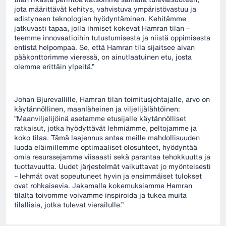
jota määrittävät kehitys, vahvistuva ympäristövastuu ja
edistyneen teknologian hyödyntäminen. Kehitämme
jatkuvasti tapaa, jolla ihmiset kokevat Hamran tilan –
teemme innovaatioihin tutustumisesta ja niistä oppimisesta
entistä helpompaa. Se, että Hamran tila sijaitsee aivan
pääkonttorimme vieressä, on ainutlaatuinen etu, josta
olemme erittäin ylpeitä.”
Johan Bjurevallille, Hamran tilan toimitusjohtajalle, arvo on
käytännöllinen, maanläheinen ja viljelijälähtöinen:
”Maanviljelijöinä asetamme etusijalle käytännölliset
ratkaisut, jotka hyödyttävät lehmiämme, peltojamme ja
koko tilaa. Tämä laajennus antaa meille mahdollisuuden
luoda eläimillemme optimaaliset olosuhteet, hyödyntää
omia resurssejamme viisaasti sekä parantaa tehokkuutta ja
tuottavuutta. Uudet järjestelmät vaikuttavat jo myönteisesti
– lehmät ovat sopeutuneet hyvin ja ensimmäiset tulokset
ovat rohkaisevia. Jakamalla kokemuksiamme Hamran
tilalta toivomme voivamme inspiroida ja tukea muita
tilallisia, jotka tulevat vierailulle.”