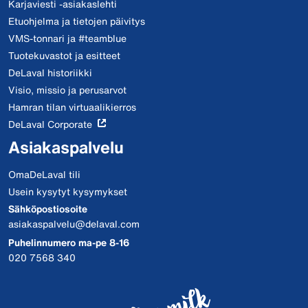
Karjaviesti -asiakaslehti
Etuohjelma ja tietojen päivitys
VMS-tonnari ja #teamblue
Tuotekuvastot ja esitteet
DeLaval historiikki
Visio, missio ja perusarvot
Hamran tilan virtuaalikierros
DeLaval Corporate
Asiakaspalvelu
OmaDeLaval tili
Usein kysytyt kysymykset
Sähköpostiosoite
asiakaspalvelu@delaval.com
Puhelinnumero ma-pe 8-16
020 7568 340