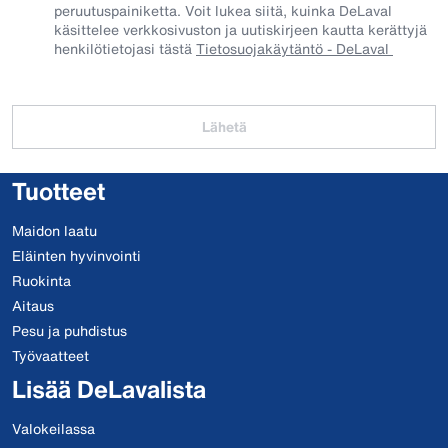
peruutuspainiketta. Voit lukea siitä, kuinka DeLaval
käsittelee verkkosivuston ja uutiskirjeen kautta kerättyjä
henkilötietojasi tästä
Tietosuojakäytäntö - DeLaval
Lähetä
Tuotteet
Maidon laatu
Eläinten hyvinvointi
Ruokinta
Aitaus
Pesu ja puhdistus
Työvaatteet
Lisää DeLavalista
Valokeilassa