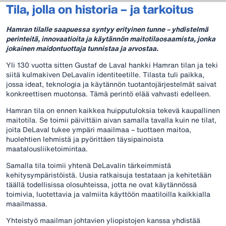
Tila, jolla on historia – ja tarkoitus
Hamran tilalle saapuessa syntyy erityinen tunne – yhdistelmä
perinteitä, innovaatioita ja käytännön maitotilaosaamista, jonka
jokainen maidontuottaja tunnistaa ja arvostaa.
Yli 130 vuotta sitten Gustaf de Laval hankki Hamran tilan ja teki
siitä kulmakiven DeLavalin identiteetille. Tilasta tuli paikka,
jossa ideat, teknologia ja käytännön tuotantojärjestelmät saivat
konkreettisen muotonsa. Tämä perintö elää vahvasti edelleen.
Hamran tila on ennen kaikkea huipputuloksia tekevä kaupallinen
maitotila. Se toimii päivittäin aivan samalla tavalla kuin ne tilat,
joita DeLaval tukee ympäri maailmaa – tuottaen maitoa,
huolehtien lehmistä ja pyörittäen täysipainoista
maatalousliiketoimintaa.
Samalla tila toimii yhtenä DeLavalin tärkeimmistä
kehitysympäristöistä. Uusia ratkaisuja testataan ja kehitetään
täällä todellisissa olosuhteissa, jotta ne ovat käytännössä
toimivia, luotettavia ja valmiita käyttöön maatiloilla kaikkialla
maailmassa.
Yhteistyö maailman johtavien yliopistojen kanssa yhdistää