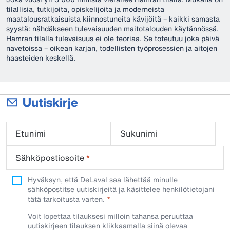
tilallisia, tutkijoita, opiskelijoita ja moderneista
maatalousratkaisuista kiinnostuneita kävijöitä – kaikki samasta
syystä: nähdäkseen tulevaisuuden maitotalouden käytännössä.
Hamran tilalla tulevaisuus ei ole teoriaa. Se toteutuu joka päivä
navetoissa – oikean karjan, todellisten työprosessien ja aitojen
haasteiden keskellä.
Uutiskirje
Etunimi
Sukunimi
Sähköpostiosoite
*
Hyväksyn, että DeLaval saa lähettää minulle
sähköpostitse uutiskirjeitä ja käsittelee henkilötietojani
tätä tarkoitusta varten.
Voit lopettaa tilauksesi milloin tahansa peruuttaa
uutiskirjeen tilauksen klikkaamalla siinä olevaa