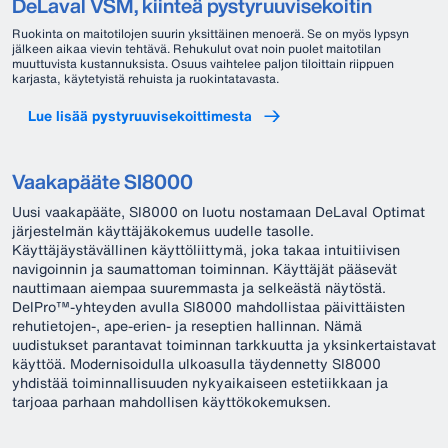
DeLaval VSM, kiinteä pystyruuvisekoitin
Ruokinta on maitotilojen suurin yksittäinen menoerä. Se on myös lypsyn
jälkeen aikaa vievin tehtävä. Rehukulut ovat noin puolet maitotilan
muuttuvista kustannuksista. Osuus vaihtelee paljon tiloittain riippuen
karjasta, käytetyistä rehuista ja ruokintatavasta.
Lue lisää pystyruuvisekoittimesta
Vaakapääte SI8000
Uusi vaakapääte, SI8000 on luotu nostamaan DeLaval Optimat
järjestelmän käyttäjäkokemus uudelle tasolle.
Käyttäjäystävällinen käyttöliittymä, joka takaa intuitiivisen
navigoinnin ja saumattoman toiminnan. Käyttäjät pääsevät
nauttimaan aiempaa suuremmasta ja selkeästä näytöstä.
DelPro™-yhteyden avulla SI8000 mahdollistaa päivittäisten
rehutietojen-, ape-erien- ja reseptien hallinnan. Nämä
uudistukset parantavat toiminnan tarkkuutta ja yksinkertaistavat
käyttöä. Modernisoidulla ulkoasulla täydennetty SI8000
yhdistää toiminnallisuuden nykyaikaiseen estetiikkaan ja
tarjoaa parhaan mahdollisen käyttökokemuksen.