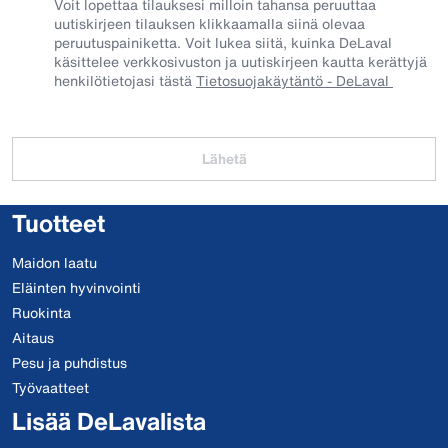
Voit lopettaa tilauksesi milloin tahansa peruuttaa
uutiskirjeen tilauksen klikkaamalla siinä olevaa
peruutuspainiketta. Voit lukea siitä, kuinka DeLaval
käsittelee verkkosivuston ja uutiskirjeen kautta kerättyjä
henkilötietojasi tästä
Tietosuojakäytäntö - DeLaval
Lähetä
Tuotteet
Maidon laatu
Eläinten hyvinvointi
Ruokinta
Aitaus
Pesu ja puhdistus
Työvaatteet
Lisää DeLavalista