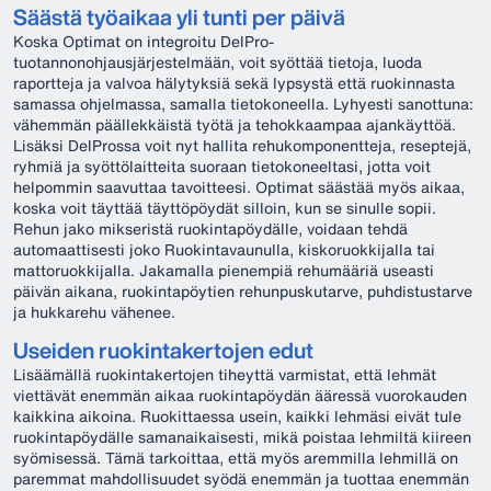
Säästä työaikaa yli tunti per päivä
Koska Optimat on integroitu DelPro-
tuotannonohjausjärjestelmään, voit syöttää tietoja, luoda
raportteja ja valvoa hälytyksiä sekä lypsystä että ruokinnasta
samassa ohjelmassa, samalla tietokoneella. Lyhyesti sanottuna:
vähemmän päällekkäistä työtä ja tehokkaampaa ajankäyttöä.
Lisäksi DelProssa voit nyt hallita rehukomponentteja, reseptejä,
ryhmiä ja syöttölaitteita suoraan tietokoneeltasi, jotta voit
helpommin saavuttaa tavoitteesi. Optimat säästää myös aikaa,
koska voit täyttää täyttöpöydät silloin, kun se sinulle sopii.
Rehun jako mikseristä ruokintapöydälle, voidaan tehdä
automaattisesti joko Ruokintavaunulla, kiskoruokkijalla tai
mattoruokkijalla. Jakamalla pienempiä rehumääriä useasti
päivän aikana, ruokintapöytien rehunpuskutarve, puhdistustarve
ja hukkarehu vähenee.
Useiden ruokintakertojen edut
Lisäämällä ruokintakertojen tiheyttä varmistat, että lehmät
viettävät enemmän aikaa ruokintapöydän ääressä vuorokauden
kaikkina aikoina. Ruokittaessa usein, kaikki lehmäsi eivät tule
ruokintapöydälle samanaikaisesti, mikä poistaa lehmiltä kiireen
syömisessä. Tämä tarkoittaa, että myös aremmilla lehmillä on
paremmat mahdollisuudet syödä enemmän ja tuottaa enemmän