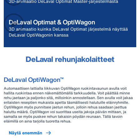
3D-animaatio DeLaval Optimat Master-järjestelmästä
DeLaval Optimat & OptiWagon
3D animaatio kuinka DeLaval Optimat järjestelmä näyttää
DeLaval OptiWagonin kanssa
DeLaval rehunjakolaitteet
DeLaval OptiWagon™
Automaattisen lattialla liikkuvan OptiWagon ruokintavaunun avulla voit
hallita ruokintaa ennen näkemättömällä tarkkuudella. Voit päättää minne
rehu jaetaan ja paljonko sitä, milloinkin annostellaan. Sen avulla voit jakaa
erilaisten reseptien mukaista apetta täsmällisesti halutuille eläinryhmille.
OptiWagon myös punnitsee jaetun rehun, jolloin rehua saadaan jaettua
haluttu määrä. OptiWagon voi suorittaa useita jakoja päivän mittaan, ja
samalla se myös puskee rehun takaisin pöydän reunaan. Tällä tavoin
eläimillä on aina tarjolla tuoretta rehua.
Näytä enemmän