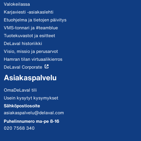
Valokeilassa
Karjaviesti -asiakaslehti
Etuohjelma ja tietojen päivitys
VMS-tonnari ja #teamblue
Tuotekuvastot ja esitteet
DeLaval historiikki
Visio, missio ja perusarvot
Hamran tilan virtuaalikierros
DeLaval Corporate
Asiakaspalvelu
OmaDeLaval tili
Usein kysytyt kysymykset
Sähköpostiosoite
asiakaspalvelu@delaval.com
Puhelinnumero ma-pe 8-16
020 7568 340