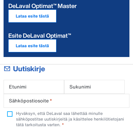
DeLaval Optimat™ Master
Lataa esite tästä
Esite DeLaval Optimat™
Lataa esite tästä
Uutiskirje
Etunimi
Sukunimi
Sähköpostiosoite
*
Hyväksyn, että DeLaval saa lähettää minulle
sähköpostitse uutiskirjeitä ja käsittelee henkilötietojani
tätä tarkoitusta varten.