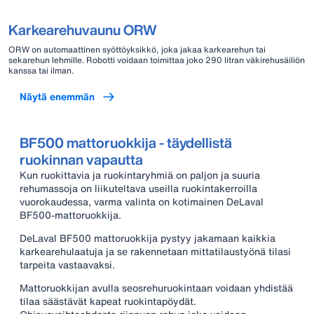
Karkearehuvaunu ORW
ORW on automaattinen syöttöyksikkö, joka jakaa karkearehun tai
sekarehun lehmille. Robotti voidaan toimittaa joko 290 litran väkirehusäiliön
kanssa tai ilman.
Näytä enemmän
BF500 mattoruokkija - täydellistä
ruokinnan vapautta
Kun ruokittavia ja ruokintaryhmiä on paljon ja suuria
rehumassoja on liikuteltava useilla ruokintakerroilla
vuorokaudessa, varma valinta on kotimainen DeLaval
BF500-mattoruokkija.
DeLaval BF500 mattoruokkija pystyy jakamaan kaikkia
karkearehulaatuja ja se rakennetaan mittatilaustyönä tilasi
tarpeita vastaavaksi.
Mattoruokkijan avulla seosrehuruokintaan voidaan yhdistää
tilaa säästävät kapeat ruokintapöydät.