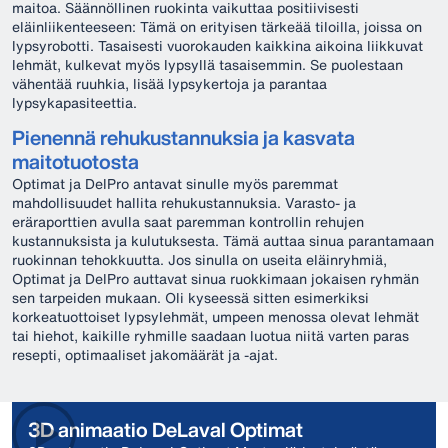
maitoa. Säännöllinen ruokinta vaikuttaa positiivisesti
eläinliikenteeseen: Tämä on erityisen tärkeää tiloilla, joissa on
lypsyrobotti. Tasaisesti vuorokauden kaikkina aikoina liikkuvat
lehmät, kulkevat myös lypsyllä tasaisemmin. Se puolestaan
vähentää ruuhkia, lisää lypsykertoja ja parantaa
lypsykapasiteettia.
Pienennä rehukustannuksia ja kasvata
maitotuotosta
Optimat ja DelPro antavat sinulle myös paremmat
mahdollisuudet hallita rehukustannuksia. Varasto- ja
eräraporttien avulla saat paremman kontrollin rehujen
kustannuksista ja kulutuksesta. Tämä auttaa sinua parantamaan
ruokinnan tehokkuutta. Jos sinulla on useita eläinryhmiä,
Optimat ja DelPro auttavat sinua ruokkimaan jokaisen ryhmän
sen tarpeiden mukaan. Oli kyseessä sitten esimerkiksi
korkeatuottoiset lypsylehmät, umpeen menossa olevat lehmät
tai hiehot, kaikille ryhmille saadaan luotua niitä varten paras
resepti, optimaaliset jakomäärät ja -ajat.
3D animaatio DeLaval Optimat