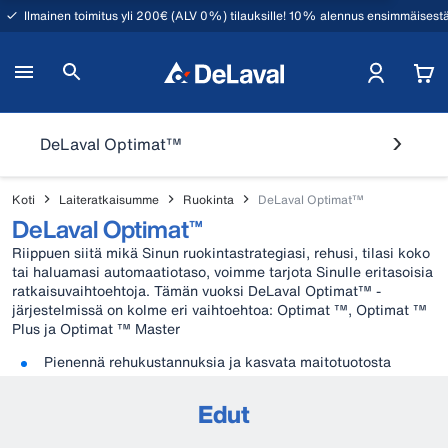
Ilmainen toimitus yli 200€ (ALV 0%) tilauksille! 10% alennus ensimmäisestä
DeLaval Optimat™
Koti
Laiteratkaisumme
Ruokinta
DeLaval Optimat™
DeLaval Optimat™
Riippuen siitä mikä Sinun ruokintastrategiasi, rehusi, tilasi koko
tai haluamasi automaatiotaso, voimme tarjota Sinulle eritasoisia
ratkaisuvaihtoehtoja. Tämän vuoksi DeLaval Optimat™ -
järjestelmissä on kolme eri vaihtoehtoa: Optimat ™, Optimat ™
Plus ja Optimat ™ Master
Pienennä rehukustannuksia ja kasvata maitotuotosta
Edut