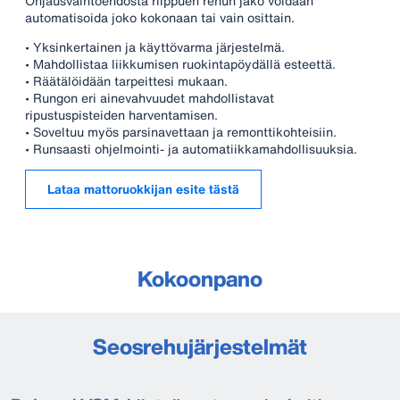
Ohjausvaihtoehdosta riippuen rehun jako voidaan
automatisoida joko kokonaan tai vain osittain.
• Yksinkertainen ja käyttövarma järjestelmä.
• Mahdollistaa liikkumisen ruokintapöydällä esteettä.
• Räätälöidään tarpeittesi mukaan.
• Rungon eri ainevahvuudet mahdollistavat
ripustuspisteiden harventamisen.
• Soveltuu myös parsinavettaan ja remonttikohteisiin.
• Runsaasti ohjelmointi- ja automatiikkamahdollisuuksia.
Lataa mattoruokkijan esite tästä
Kokoonpano
Seosrehujärjestelmät