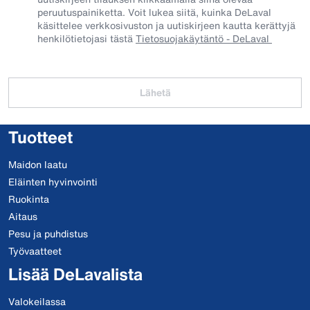
peruutuspainiketta. Voit lukea siitä, kuinka DeLaval
käsittelee verkkosivuston ja uutiskirjeen kautta kerättyjä
henkilötietojasi tästä
Tietosuojakäytäntö - DeLaval
Lähetä
Tuotteet
Maidon laatu
Eläinten hyvinvointi
Ruokinta
Aitaus
Pesu ja puhdistus
Työvaatteet
Lisää DeLavalista
Valokeilassa