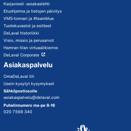
Karjaviesti -asiakaslehti
Etuohjelma ja tietojen päivitys
VMS-tonnari ja #teamblue
Tuotekuvastot ja esitteet
DeLaval historiikki
Visio, missio ja perusarvot
Hamran tilan virtuaalikierros
DeLaval Corporate
Asiakaspalvelu
OmaDeLaval tili
Usein kysytyt kysymykset
Sähköpostiosoite
asiakaspalvelu@delaval.com
Puhelinnumero ma-pe 8-16
020 7568 340