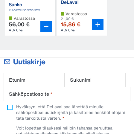
DeLaval
Sanko
muovisangot
ruostumatonta
Varastossa
terästä
Varastossa
21,00 €
56,00 €
15,86 €
ALV 0%
ALV 0%
Uutiskirje
Etunimi
Sukunimi
Sähköpostiosoite
*
Hyväksyn, että DeLaval saa lähettää minulle
sähköpostitse uutiskirjeitä ja käsittelee henkilötietojani
tätä tarkoitusta varten.
Voit lopettaa tilauksesi milloin tahansa peruuttaa
uutiskirjeen tilauksen klikkaamalla siinä olevaa