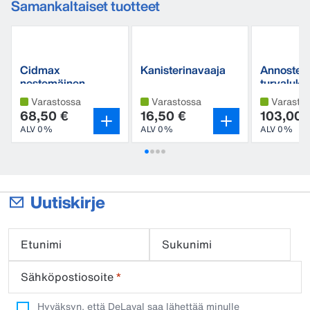
Samankaltaiset tuotteet
Cidmax
Kanisterinavaaja
Annostel
nestemäinen
turvalukol
hapanpesuaine
Varastossa
Varastossa
Varasto
68,50 €
16,50 €
103,00 
ALV 0%
ALV 0%
ALV 0%
Uutiskirje
Etunimi
Sukunimi
Sähköpostiosoite
*
Hyväksyn, että DeLaval saa lähettää minulle