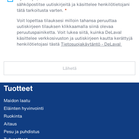
sähköpostitse uutiskirjeitä ja käsittelee henkilötietojani
tätä tarkoitusta varten.
Voit lopettaa tilauksesi milloin tahansa peruuttaa
uutiskirjeen tilauksen klikkaamalla siinä olevaa
peruutuspainiketta. Voit lukea siitä, kuinka DeLaval
käsittelee verkkosivuston ja uutiskirjeen kautta kerättyjä
henkilötietojasi tästä
Tietosuojakäytäntö - DeLaval
Lähetä
Tuotteet
Maidon laatu
Eläinten hyvinvointi
Ruokinta
Aitaus
Pesu ja puhdistus