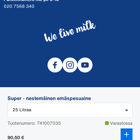
020 7568 340
Super - nestemäinen emäspesuaine
© 2026 DeLaval
Tietosuojalauseke
25 Litraa
Evästeet
Tuotenumero: 741007035
Varastossa
Tilaus-, maksu- ja toimitusehdot
Käyttöturvallisuustiedotteet
90,50 €