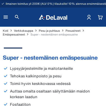
Ilmainen toimitus yli 200€ (ALV 0%) tilauksille! 10% alennus ensimmäisestä
Koti
Verkkokauppa
Pesu ja puhtaus
Pesuaineet
Emäspesuaineet
Super - nestemäinen emäspesuaine
Super - nestemäinen emäspesuaine
Lypsyjärjestelmille ja maitotankeille
Tehokas kalkinpoisto ja pesu
Toimii hyvin keskikovassa vedessä
Auttaa omalta osaltaan säilyttämään maidon
korkean laadun
Fosfaatiton