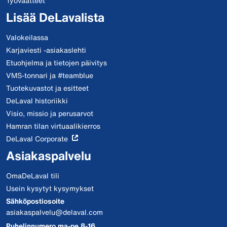
Työvaatteet
Lisää DeLavalista
Valokeilassa
Karjaviesti -asiakaslehti
Etuohjelma ja tietojen päivitys
VMS-tonnari ja #teamblue
Tuotekuvastot ja esitteet
DeLaval historiikki
Visio, missio ja perusarvot
Hamran tilan virtuaalikierros
DeLaval Corporate
Asiakaspalvelu
OmaDeLaval tili
Usein kysytyt kysymykset
Sähköpostiosoite
asiakaspalvelu@delaval.com
Puhelinnumero ma-pe 8-16