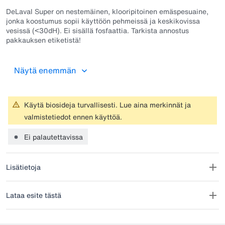
DeLaval Super on nestemäinen, klooripitoinen emäspesuaine,
jonka koostumus sopii käyttöön pehmeissä ja keskikovissa
vesissä (<30dH). Ei sisällä fosfaattia. Tarkista annostus
pakkauksen etiketistä!
Näytä enemmän
Ainoastaan ammattikäyttöön, maidontuotannossa käytettävien
laitteistojen puhdistukseen!
Käytä biosideja turvallisesti. Lue aina merkinnät ja
valmistetiedot ennen käyttöä.
Ei palautettavissa
Lisätietoja
Lataa esite tästä