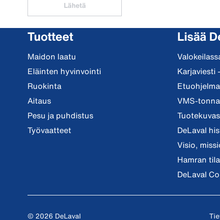
Lähetä
Tuotteet
Lisää D
Maidon laatu
Valokeilass
Eläinten hyvinvointi
Karjaviesti 
Ruokinta
Etuohjelma 
Aitaus
VMS-tonnar
Pesu ja puhdistus
Tuotekuvast
Työvaatteet
DeLaval his
Visio, miss
Hamran tila
DeLaval Co
© 2026 DeLaval
Tie