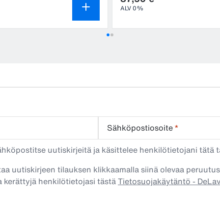
ALV 0%
Sähköpostiosoite
*
köpostitse uutiskirjeitä ja käsittelee henkilötietojani tätä t
taa uutiskirjeen tilauksen klikkaamalla siinä olevaa peruutus
 kerättyjä henkilötietojasi tästä
Tietosuojakäytäntö - DeLa