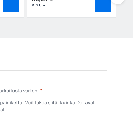
ALV 0%
ALV
arkoitusta varten.
painiketta. Voit lukea siitä, kuinka DeLaval
val