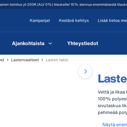
mainen toimitus yli 200€ (ALV 0%) tilauksille! 10% alennus ensimmäisestä tilauk
Kampanjat
Kestävä kehitys
Lisää tietoa me
Ajankohtaista
Yhteystiedot
eet
Lastenvaatteet
Lasten takki
Laste
Vettä ja likaa
100% polyeste
sivutaskua lik
pehmeää polye
hihoissa auko
Näytä ene
suuria, valit