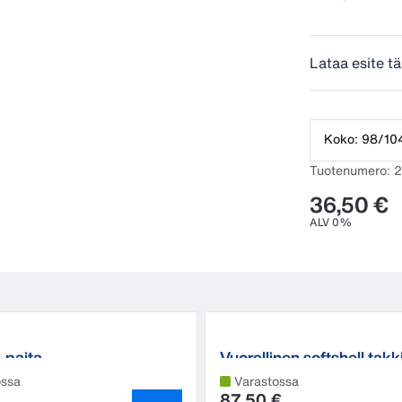
Lataa esite tä
Koko: 98/104
Tuotenumero: 
36,50 €
ALV 0%
-paita
Vuorellinen softshell takk
ossa
Varastossa
87,50 €