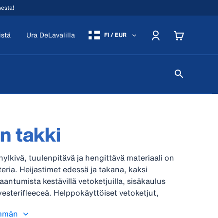
sesta!
istä
Ura DeLavalilla
FI / EUR
n takki
 hylkivä, tuulenpitävä ja hengittävä materiaali on
ria. Heijastimet edessä ja takana, kaksi
aantumista kestävillä vetoketjuilla, sisäkaulus
sterifleeceä. Helppokäyttöiset vetoketjut,
t peukaloille. Huom. Lasten koot ovat melko
mmän
se mieluummin pienempi, kuin liian suuri koko.