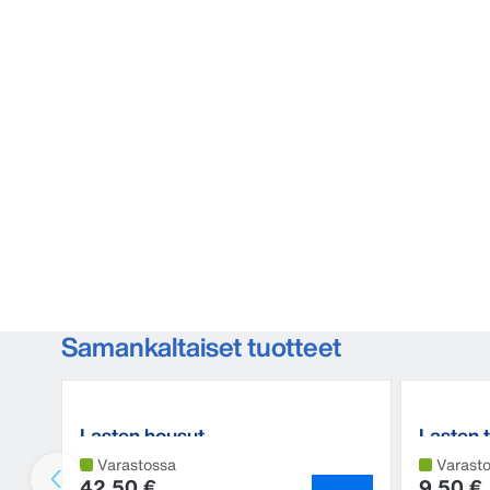
Samankaltaiset tuotteet
Lasten housut
Lasten t
Varastossa
Varast
42,50 €
9,50 €