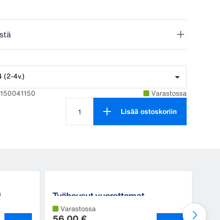
stä
 (2-4v.)
2150041150
Varastossa
Lisää ostoskoriin
Tuotteen määrä on 1
i
Työhousut vuorettomat
Työ
Varastossa
Va
56,00 €
56,