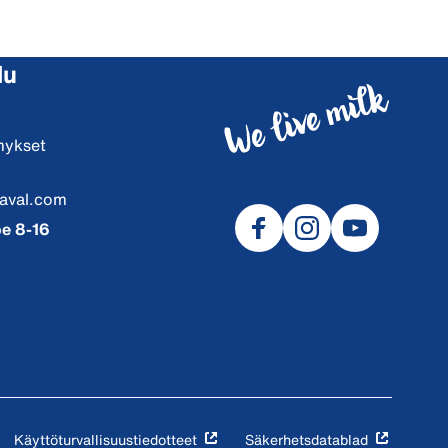
lu
mykset
aval.com
e 8-16
Käyttöturvallisuustiedotteet
Säkerhetsdatablad