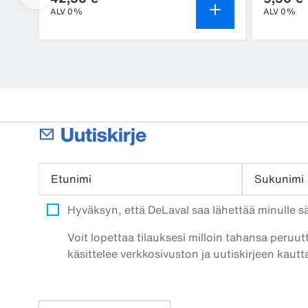
ALV 0%
ALV 0%
Uutiskirje
Etunimi
Sukunimi
Hyväksyn, että DeLaval saa lähettää minulle säh
Voit lopettaa tilauksesi milloin tahansa peruut
käsittelee verkkosivuston ja uutiskirjeen kautta