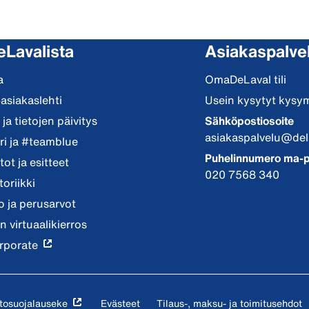
eLavalista
Asiakaspalve
a
OmaDeLaval tili
-asiakaslehti
Usein kysytyt kysy
ja tietojen päivitys
Sähköpostiosoite
asiakaspalvelu@del
i ja #teamblue
Puhelinnumero ma-p
ot ja esitteet
020 7568 340
toriikki
io ja perusarvot
n virtuaalikierros
rporate
tosuojalauseke
Evästeet
Tilaus-, maksu- ja toimitusehdot