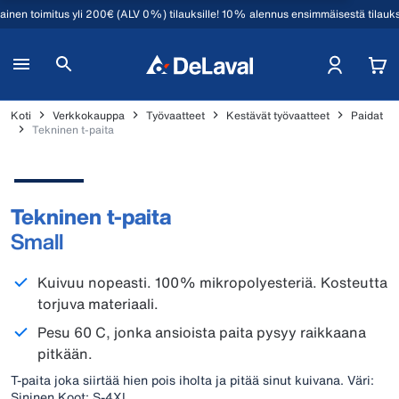
mainen toimitus yli 200€ (ALV 0%) tilauksille! 10% alennus ensimmäisestä tilauk
Koti
Verkkokauppa
Työvaatteet
Kestävät työvaatteet
Paidat
Tekninen t-paita
Tekninen t-paita
Small
Kuivuu nopeasti. 100% mikropolyesteriä. Kosteutta
torjuva materiaali.
Pesu 60 C, jonka ansioista paita pysyy raikkaana
pitkään.
T-paita joka siirtää hien pois iholta ja pitää sinut kuivana. Väri:
Sininen Koot: S-4XL