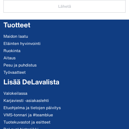
Lähetä
Tuotteet
Maidon laatu
Eläinten hyvinvointi
Ruokinta
Aitaus
Pesu ja puhdistus
Työvaatteet
Lisää DeLavalista
Valokeilassa
Karjaviesti -asiakaslehti
Etuohjelma ja tietojen päivitys
VMS-tonnari ja #teamblue
Tuotekuvastot ja esitteet