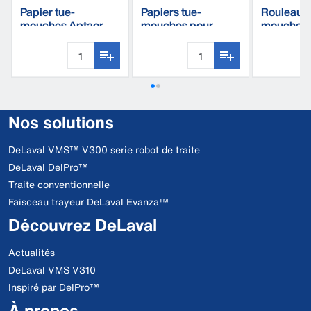
Papier tue-
Papiers tue-
Rouleau t
mouches Aptaor
mouches pour
mouche A
C60
fenêtres (8 pièces)
Nos solutions
DeLaval VMS™ V300 serie robot de traite
DeLaval DelPro™
Traite conventionnelle
Faisceau trayeur DeLaval Evanza™
Découvrez DeLaval
Actualités
DeLaval VMS V310
Inspiré par DelPro™
À propos