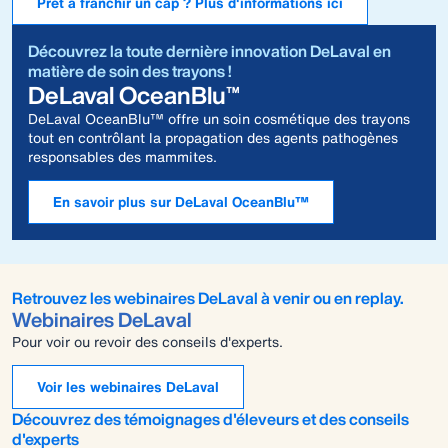
Prêt à franchir un cap ? Plus d'informations ici
Découvrez la toute dernière innovation DeLaval en
matière de soin des trayons !
DeLaval OceanBlu™
DeLaval OceanBlu™ offre un soin cosmétique des trayons
tout en contrôlant la propagation des agents pathogènes
responsables des mammites.
En savoir plus sur DeLaval OceanBlu™
Retrouvez les webinaires DeLaval à venir ou en replay.
Webinaires DeLaval
Pour voir ou revoir des conseils d'experts.
Voir les webinaires DeLaval
Découvrez des témoignages d'éleveurs et des conseils
d'experts