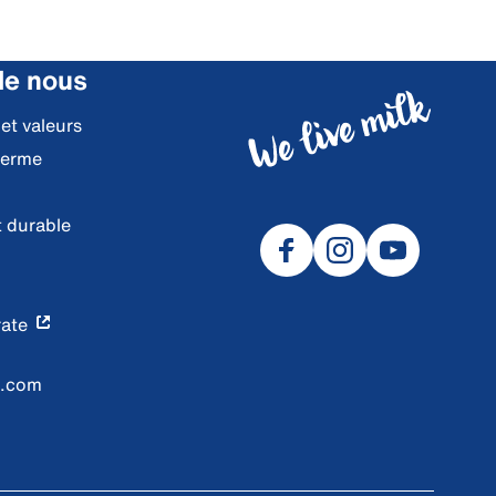
de nous
 et valeurs
ferme
 durable
ate
l.com