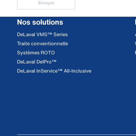
Envoyer
Nos solutions
DeLaval VMS™ Series
Traite conventionnelle
Systèmes ROTO
DeLaval DelPro™
DeLaval InService™ All-Inclusive