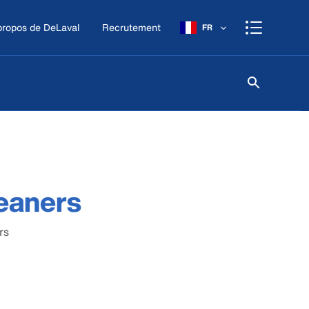
propos de DeLaval
Recrutement
FR
leaners
rs