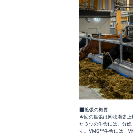
■拡張の概要
今回の拡張は同牧場史上最
た３つの牛舎には、分娩
す。VMS™牛舎には、V