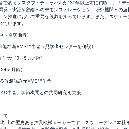
者であるグスタフ・デ・ラバルが130年以上前に買収し、「デ
開発・実証や顧客へのデモンストレーション、研究機関との連
ョン推進において重要な役割を担っています。また、スウェー
れています。
容（全稼働時）
容可能な新VMS™牛舎（見学者センターを併設）
・子牛舎（0～5ヵ月齢）
～24ヵ月齢）
する改装済み元VMS™牛舎
たR&D牛舎、学術機関との共同研究を支援
いて
0年以上の歴史ある搾乳機械メーカーです。スウェーデンに本社