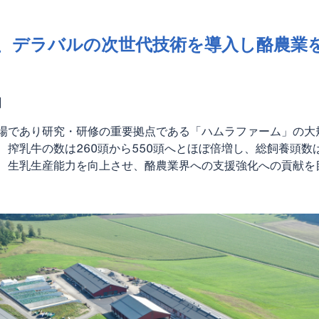
、デラバルの次世代技術を導入し酪農業
】
場であり研究・研修の重要拠点である「ハムラファーム」の大
搾乳牛の数は260頭から550頭へとほぼ倍増し、総飼養頭数は
、生乳生産能力を向上させ、酪農業界への支援強化への貢献を