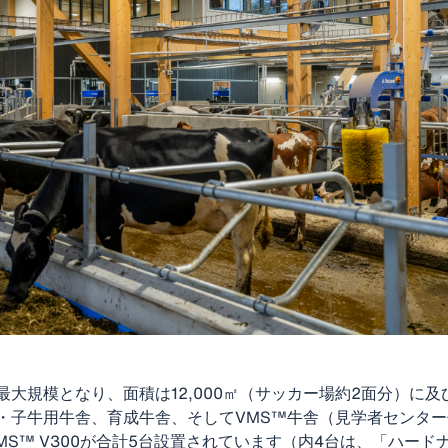
大規模となり、面積は12,000㎡（サッカー場約2面分）に
・子牛用牛舎、育成牛舎、そしてVMS™牛舎（見学者センタ
MS™ V300が合計5台設置されています（内4台は、「ハードナ