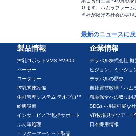
業と食料生産への貢献を
ります。ハムラファーム
当社が掲げる社会の実現
最新のニュースに戻
製品情報
企業情報
搾乳ロボットVMS™V300
デラバル株式会社 概
パーラー
ビジョン、ミッショ
ロータリー
デラバルの歴史
搾乳関連設備
自社運営牧場「ハム
牛群管理システム デルプロ™
環境保全への取り組
給餌設備
SDGs - 持続可能
インサービス™包括サポート
VR牧場見学ツアー
ふん尿処理
日本採用情報
アフターマーケット製品