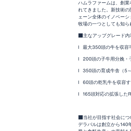
ハムラファームは、創業
れてきました。新技術の
ェーン全体のイノベーシ
牧場の一つとしても知ら
■主なアップグレード内
l 最大350頭の牛を収
l 200頭の子牛用分娩
l 350頭の育成牛舎（5
l 60頭の乾乳牛を収容
l 165頭対応の拡張し
■当社が目指す社会につ
デラバルは創立から14