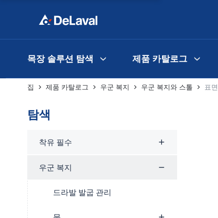
목장 솔루션 탐색
제품 카탈로그
집
제품 카탈로그
우군 복지
우군 복지와 스톨
표면
탐색
착유 필수
우군 복지
드라발 발굽 관리
물