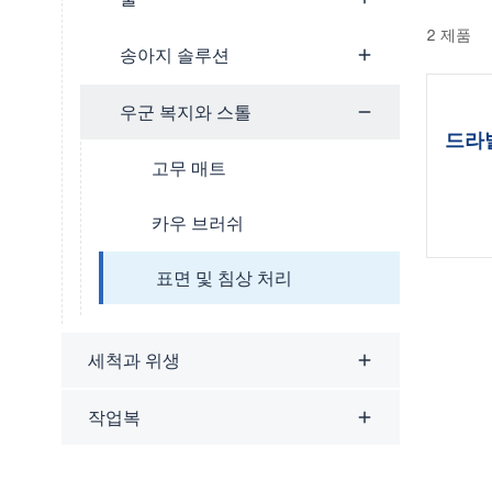
2 제품
송아지 솔루션
우군 복지와 스톨
드라발
BB1
고무 매트
카우 브러쉬
표면 및 침상 처리
세척과 위생
작업복