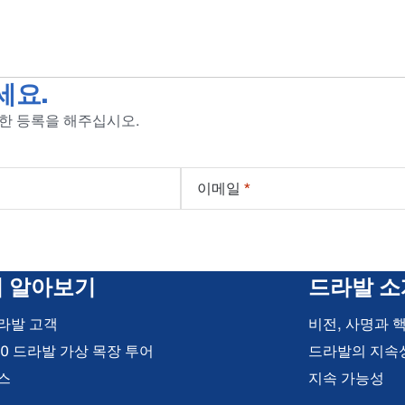
세요.
위한 등록을 해주십시오.
이메일
*
더 알아보기
드라발 소
라발 고객
비전, 사명과 
60 드라발 가상 목장 투어
드라발의 지속
스
지속 가능성