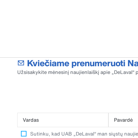
Kviečiame prenumeruoti Nau
Užsisakykite mėnesinį naujienlaiškį apie „DeLaval“ p
Vardas
Pavardė
Sutinku, kad UAB „DeLaval“ man siųstų naujien