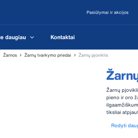
Pasiūlymai ir akcijos
te daugiau
Kontaktai
Žarnos
Žarnų tvarkymo priedai
Žarnų pjoviklis
Žarnų
Žarnų pjovikli
pieno ir oro 
ilgaamžiškum
tiksliai atpja
neįplyš dėl š
Rodyti dau