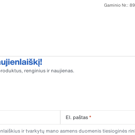
Gaminio Nr.: 8
jienlaiškį!
roduktus, renginius ir naujienas.
El. paštas
*
laiškius ir tvarkytų mano asmens duomenis tiesioginės rink