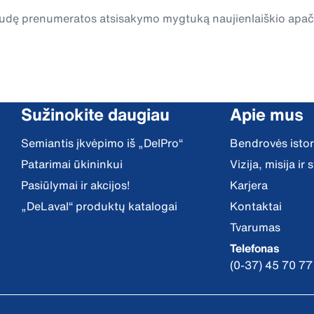
spaudę prenumeratos atsisakymo mygtuką naujienlaiškio apa
Sužinokite daugiau
Apie mus
Semiantis įkvėpimo iš „DelPro“
Bendrovės istor
Patarimai ūkininkui
Vizija, misija ir
Pasiūlymai ir akcijos!
Karjera
„DeLaval“ produktų katalogai
Kontaktai
Tvarumas
Telefonas
(0-37) 45 70 77