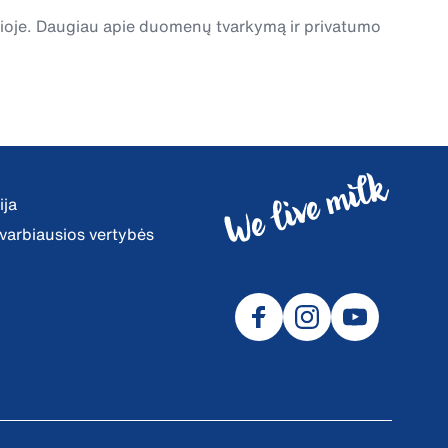
čioje. Daugiau apie duomenų tvarkymą ir privatumo
ija
 svarbiausios vertybės