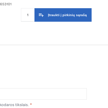
9653101
Įtraukti į pirkinių sąrašą
odaros tikslais.