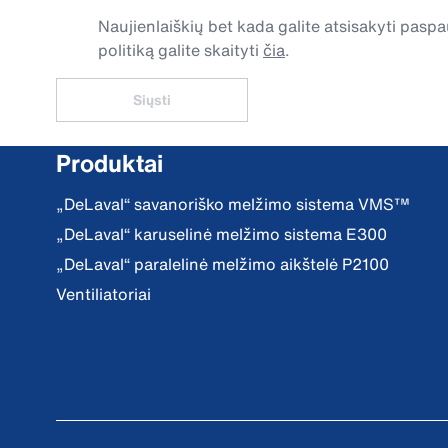
Naujienlaiškių bet kada galite atsisakyti pa
politiką galite skaityti
čia
.
Siųsti
Produktai
„DeLaval“ savanoriško melžimo sistema VMS™
„DeLaval“ karuselinė melžimo sistema E300
„DeLaval“ paralelinė melžimo aikštelė P2100
Ventiliatoriai