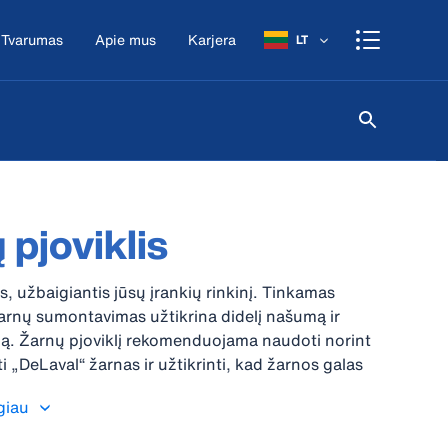
Tvarumas
Apie mus
Karjera
LT
 pjoviklis
s, užbaigiantis jūsų įrankių rinkinį. Tinkamas
žarnų sumontavimas užtikrina didelį našumą ir
ą. Žarnų pjoviklį rekomenduojama naudoti norint
uti „DeLaval“ žarnas ir užtikrinti, kad žarnos galas
iurkštaus pjovimo.
giau