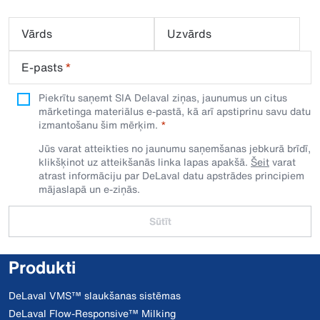
Vārds
Uzvārds
E-pasts
*
Piekrītu saņemt SIA Delaval ziņas, jaunumus un citus
mārketinga materiālus e-pastā, kā arī apstiprinu savu datu
izmantošanu šim mērķim.
Jūs varat atteikties no jaunumu saņemšanas jebkurā brīdī,
klikšķinot uz atteikšanās linka lapas apakšā.
Šeit
varat
atrast informāciju par DeLaval datu apstrādes principiem
mājaslapā un e-ziņās.
Sūtīt
Produkti
DeLaval VMS™ slaukšanas sistēmas
DeLaval Flow-Responsive™ Milking