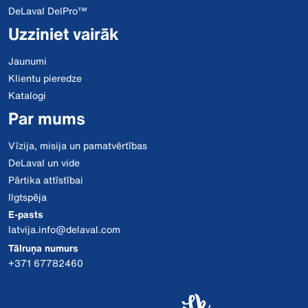
DeLaval DelPro™
Uzziniet vairāk
Jaunumi
Klientu pieredze
Katalogi
Par mums
Vīzija, misija un pamatvērtības
DeLaval un vide
Pārtika attīstībai
Ilgtspēja
E-pasts
latvija.info@delaval.com
Tālruņa numurs
+371 67782460