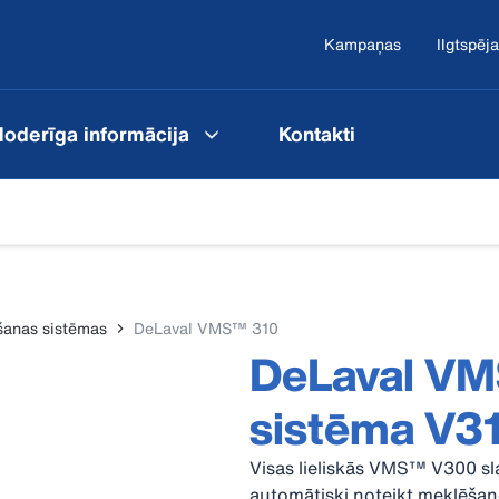
Kampaņas
Ilgtspēja
oderīga informācija
Kontakti
anas sistēmas
DeLaval VMS™ 310
DeLaval VM
sistēma V3
Visas lieliskās VMS™ V300 sl
automātiski noteikt meklēšan