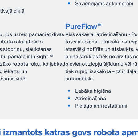
Savienojams ar kamerām
īvajā ciklā
PureFlow™
 jūs uzreiz pamaniet divas
Viss sākas ar atrietināšanu - P
 robota roka atkārto
tos slaukšanai. Unikālā, caursp
s stobriņu, slaukšanas
atsevišķi notīrīts un atslaukts,
ību pamatā ir InSight™
piena strūklas tiek novirzītas n
cīzāko robota roku, ko jebkad
pievienot ziepju šķīdumu vēl r
, iekārtu un
tiek rūpīgi izskalota – tā ir d
šanas vidē.
automātiski.
Labāka higiēna
Atrietināšana
Pielāgojami iestatījumi
 izmantots katras govs robota ap