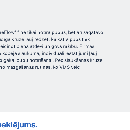
ureFlow™ ne tikai notīra pupus, bet arī sagatavo
īdīgā krūze ļauj redzēt, kā katrs pups tiek
 veicinot piena atdevi un govs ražību. Pirmās
o kopējā slaukuma, individuāli iestatījumi ļauj
ūpīgākai pupu notīrīšanai. Pēc slaukšanas krūze
aļa no mazgāšanas rutīnas, ko VMS veic
meklējums.