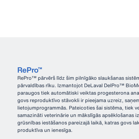
RePro™
RePro™ pārvērš līdz šim pilnīgāko slaukšanas sistēm
pārvaldības rīku. Izmantojot DeLaval DelPro™ BioM
paraugos tiek automātiski veiktas progesterona anal
govs reproduktīvo stāvokli ir pieejama uzreiz, saņ
lietojumprogrammās. Pateicoties šai sistēma, tiek ve
samazināti veterinārie un mākslīgās apsēklošanas 
grūsnības iestāšanos pareizajā laikā, katras govs la
produktīva un ienesīga.