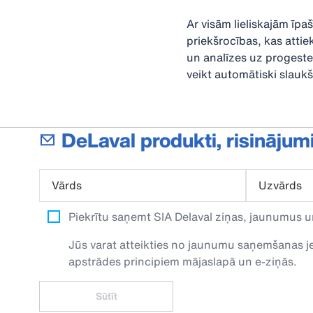
Ar visām lieliskajām īp
priekšrocības, kas att
un analīzes uz progeste
veikt automātiski slauk
DeLaval produkti, risinājum
Vārds
Uzvārds
Piekrītu saņemt SIA Delaval ziņas, jaunumus u
Jūs varat atteikties no jaunumu saņemšanas jeb
apstrādes principiem mājaslapā un e-ziņās.
Sūtīt