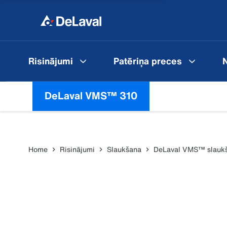
Risinājumi
Patēriņa preces
N
DeLaval VMS™ 310
Home
Risinājumi
Slaukšana
DeLaval VMS™ slaukš