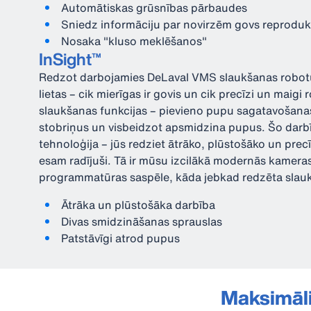
Automātiskas grūsnības pārbaudes
Sniedz informāciju par novirzēm govs reprodukt
Nosaka "kluso meklēšanos"
InSight™
Redzot darbojamies DeLaval VMS slaukšanas robotu,
lietas – cik mierīgas ir govis un cik precīzi un maigi
slaukšanas funkcijas – pievieno pupu sagatavošana
stobriņus un visbeidzot apsmidzina pupus. Šo darb
tehnoloģija – jūs redziet ātrāko, plūstošāko un pre
esam radījuši. Tā ir mūsu izcilākā modernās kameras
programmatūras saspēle, kāda jebkad redzēta slauk
Ātrāka un plūstošāka darbība
Divas smidzināšanas sprauslas
Patstāvīgi atrod pupus
Maksimāli