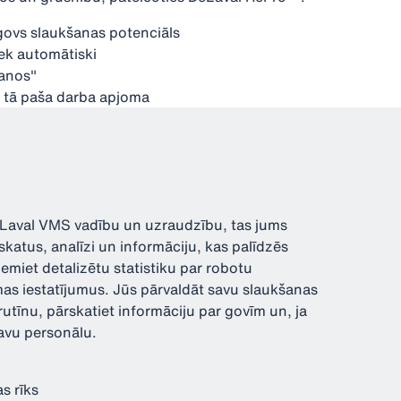
 govs slaukšanas potenciāls
ek automātiski
šanos"
e tā paša darba apjoma
eLaval VMS vadību un uzraudzību, tas jums
skatus, analīzi un informāciju, kas palīdzēs
iet detalizētu statistiku par robotu
as iestatījumus. Jūs pārvaldāt savu slaukšanas
rutīnu, pārskatiet informāciju par govīm un, ja
 savu personālu.
s rīks