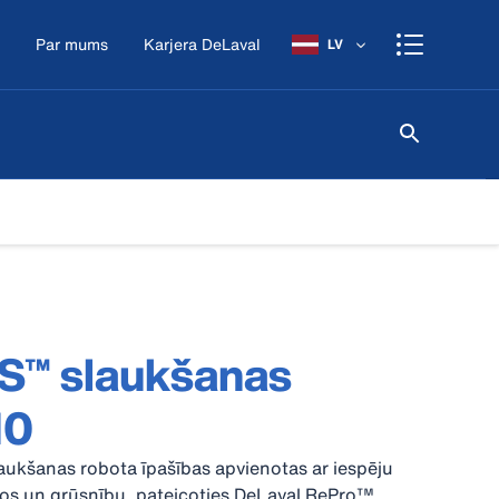
Par mums
Karjera DeLaval
LV
S™ slaukšanas
10
aukšanas robota īpašības apvienotas ar iespēju
os un grūsnību, pateicoties DeLaval RePro™.