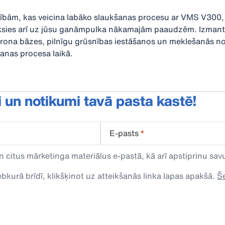
ašībām, kas veicina labāko slaukšanas procesu ar VMS V30
ieksies arī uz jūsu ganāmpulka nākamajām paaudzēm. Izma
rona bāzes, pilnīgu grūsnības iestāšanos un meklešanās n
šanas procesa laikā.
i un notikumi tavā pasta kastē!
E-pasts
*
n citus mārketinga materiālus e-pastā, kā arī apstiprinu s
kurā brīdī, klikšķinot uz atteikšanās linka lapas apakšā.
Še