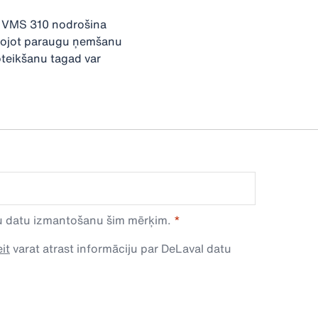
0, VMS 310 nodrošina
ntojot paraugu ņemšanu
oteikšanu tagad var
avu datu izmantošanu šim mērķim.
it
varat atrast informāciju par DeLaval datu