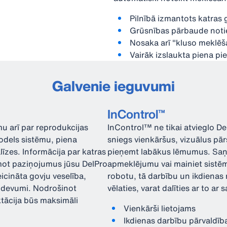
Pilnībā izmantots katras
Grūsnības pārbaude noti
Nosaka arī "kluso meklē
Vairāk izslaukta piena pi
Galvenie ieguvumi
InControl™
u arī par reprodukcijas
InControl™ ne tikai atvieglo D
odels sistēmu, piena
sniegs vienkāršus, vizuālus pār
īzes. Informācija par katras
pieņemt labākus lēmumus. Saņem
emot paziņojumus jūsu DelPro
apmeklējumu vai mainiet sistēm
icināta govju veselība,
robotu, tā darbību un ikdienas 
izdevumi. Nodrošinot
vēlaties, varat dalīties ar to ar
ktācija būs maksimāli
Vienkārši lietojams
Ikdienas darbību pārvaldība