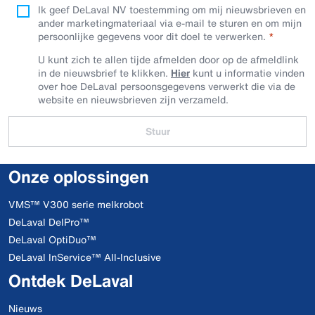
Ik geef DeLaval NV toestemming om mij nieuwsbrieven en
ander marketingmateriaal via e-mail te sturen en om mijn
persoonlijke gegevens voor dit doel te verwerken.
U kunt zich te allen tijde afmelden door op de afmeldlink
in de nieuwsbrief te klikken.
Hier
kunt u informatie vinden
over hoe DeLaval persoonsgegevens verwerkt die via de
website en nieuwsbrieven zijn verzameld.
Stuur
Onze oplossingen
VMS™ V300 serie melkrobot
DeLaval DelPro™
DeLaval OptiDuo™
DeLaval InService™ All-Inclusive
Ontdek DeLaval
Nieuws