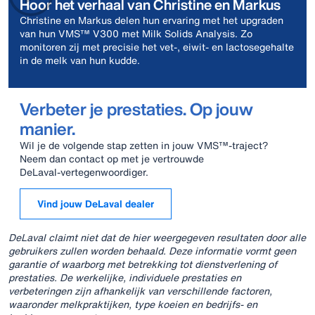
Hoor het verhaal van Christine en Markus
Christine en Markus delen hun ervaring met het upgraden
van hun VMS™ V300 met Milk Solids Analysis. Zo
monitoren zij met precisie het vet-, eiwit- en lactosegehalte
in de melk van hun kudde.
Verbeter je prestaties. Op jouw
manier.
Wil je de volgende stap zetten in jouw VMS™‑traject?
Neem dan contact op met je vertrouwde
DeLaval‑vertegenwoordiger.
Vind jouw DeLaval dealer
DeLaval claimt niet dat de hier weergegeven resultaten door alle
gebruikers zullen worden behaald. Deze informatie vormt geen
garantie of waarborg met betrekking tot dienstverlening of
prestaties. De werkelijke, individuele prestaties en
verbeteringen zijn afhankelijk van verschillende factoren,
waaronder melkpraktijken, type koeien en bedrijfs- en