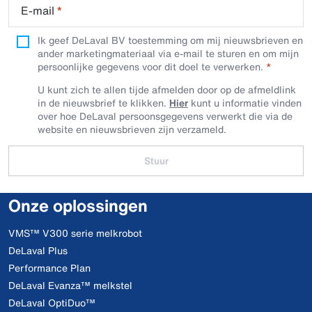
E-mail
*
Ik geef DeLaval BV toestemming om mij nieuwsbrieven en
ander marketingmateriaal via e-mail te sturen en om mijn
persoonlijke gegevens voor dit doel te verwerken.
U kunt zich te allen tijde afmelden door op de afmeldlink
in de nieuwsbrief te klikken.
Hier
kunt u informatie vinden
over hoe DeLaval persoonsgegevens verwerkt die via de
website en nieuwsbrieven zijn verzameld.
Stuur
Onze oplossingen
VMS™ V300 serie melkrobot
DeLaval Plus
Performance Plan
DeLaval Evanza™ melkstel
DeLaval OptiDuo™