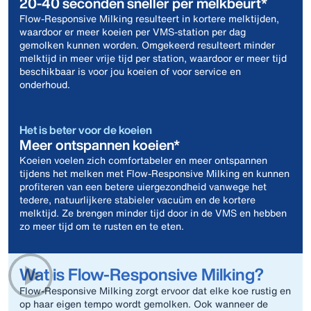
20-40 seconden sneller per melkbeurt*
Flow-Responsive Milking resulteert in kortere melktijden,
waardoor er meer koeien per VMS-station per dag
gemolken kunnen worden. Omgekeerd resulteert minder
melktijd in meer vrije tijd per station, waardoor er meer tijd
beschikbaar is voor jou koeien of voor service en
onderhoud.
Het is beter voor de koeien
Meer ontspannen koeien*
Koeien voelen zich comfortabeler en meer ontspannen
tijdens het melken met Flow-Responsive Milking en kunnen
profiteren van een betere uiergezondheid vanwege het
tedere, natuurlijkere stabieler vacuüm en de kortere
melktijd. Ze brengen minder tijd door in de VMS en hebben
zo meer tijd om te rusten en te eten.
Wat is Flow-Responsive Milking?
Flow‑Responsive Milking zorgt ervoor dat elke koe rustig en
op haar eigen tempo wordt gemolken. Ook wanneer de