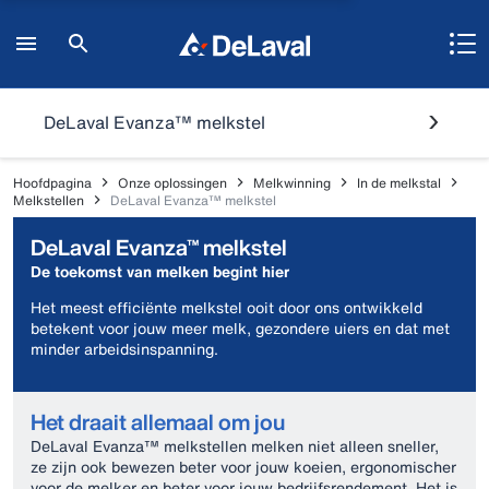
DeLaval Evanza™ melkstel
Hoofdpagina
Onze oplossingen
Melkwinning
In de melkstal
Melkstellen
DeLaval Evanza™ melkstel
DeLaval Evanza™ melkstel
De toekomst van melken begint hier
Het meest efficiënte melkstel ooit door ons ontwikkeld
betekent voor jouw meer melk, gezondere uiers en dat met
minder arbeidsinspanning.
Het draait allemaal om jou
DeLaval Evanza™ melkstellen melken niet alleen sneller,
ze zijn ook bewezen beter voor jouw koeien, ergonomischer
voor de melker en beter voor jouw bedrijfsrendement. Het is