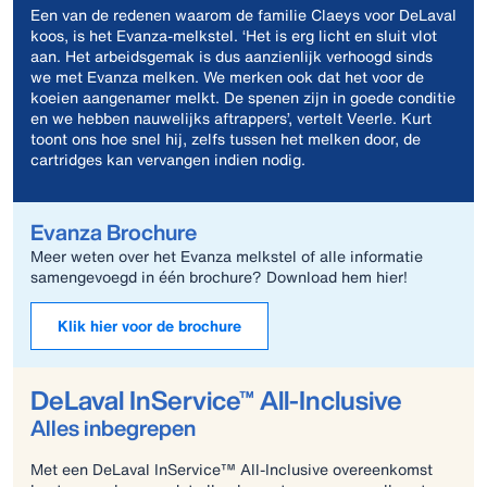
Een van de redenen waarom de familie Claeys voor DeLaval
koos, is het Evanza-melkstel. ‘Het is erg licht en sluit vlot
aan. Het arbeidsgemak is dus aanzienlijk verhoogd sinds
we met Evanza melken. We merken ook dat het voor de
koeien aangenamer melkt. De spenen zijn in goede conditie
en we hebben nauwelijks aftrappers’, vertelt Veerle. Kurt
toont ons hoe snel hij, zelfs tussen het melken door, de
cartridges kan vervangen indien nodig.
Evanza Brochure
Meer weten over het Evanza melkstel of alle informatie
samengevoegd in één brochure? Download hem hier!
Klik hier voor de brochure
DeLaval InService™ All-Inclusive
Alles inbegrepen
Met een DeLaval InService™ All-Inclusive overeenkomst