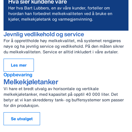
Hva sier kundene våre
Hør hva Bart Lubbers, en av våre kunder, forteller om
hvordan han forbedret melkekvaliteten ved å bruke en
kjøler, melkekjøletank og varmegjenvinning.
Jevnlig vedlikehold og service
For å opprettholde høy melkekvalitet, må systemet rengjøres
nøye og ha jevnlig service og vedlikehold. På den måten sikrer
du melkekvaliteten. Service er alltid inkludert i våre avtaler.
Les mer
Oppbevaring
Melkekjøletanker
Vi hare et bredt utvalg av horisontale og vertikale
melkekjøletanker, med kapasitet på opptil 40 000 liter. Det
betyr at vi kan skreddersy tank- og buffersystemer som passer
for din produksjon.
Se utvalget