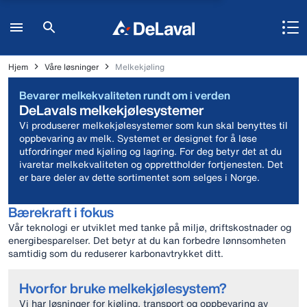
Hjem
Våre løsninger
Melkekjøling
Bevarer melkekvaliteten rundt om i verden
DeLavals melkekjølesystemer
Vi produserer melkekjølesystemer som kun skal benyttes til
oppbevaring av melk. Systemet er designet for å løse
utfordringer med kjøling og lagring. For deg betyr det at du
ivaretar melkekvaliteten og opprettholder fortjenesten. Det
er bare deler av dette sortimentet som selges i Norge.
Bærekraft i fokus
Vår teknologi er utviklet med tanke på miljø, driftskostnader og
energibesparelser. Det betyr at du kan forbedre lønnsomheten
samtidig som du reduserer karbonavtrykket ditt.
Hvorfor bruke melkekjølesystem?
Vi har løsninger for kjøling, transport og oppbevaring av