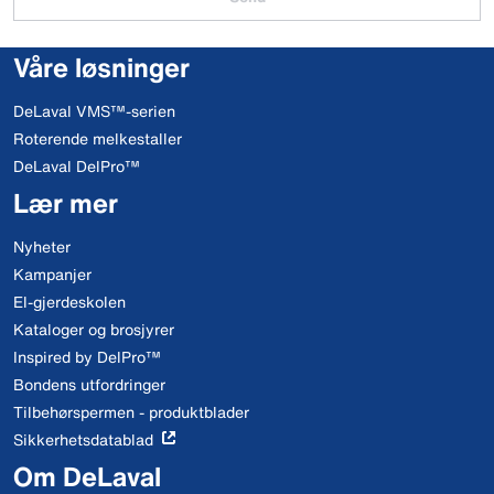
Våre løsninger
DeLaval VMS™-serien
Roterende melkestaller
DeLaval DelPro™
Lær mer
Nyheter
Kampanjer
El-gjerdeskolen
Kataloger og brosjyrer
Inspired by DelPro™
Bondens utfordringer
Tilbehørspermen - produktblader
Sikkerhetsdatablad
Om DeLaval