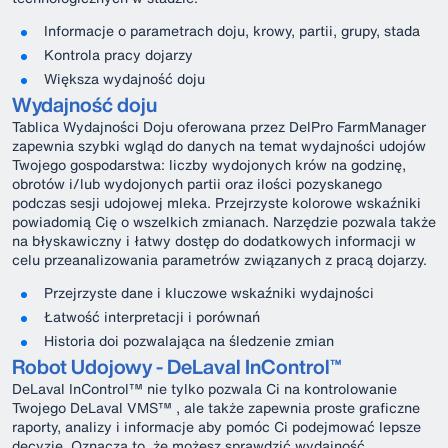
Informacje o parametrach doju, krowy, partii, grupy, stada
Kontrola pracy dojarzy
Większa wydajność doju
Wydajność doju
Tablica Wydajności Doju oferowana przez DelPro FarmManager
zapewnia szybki wgląd do danych na temat wydajności udojów
Twojego gospodarstwa: liczby wydojonych krów na godzinę,
obrotów i/lub wydojonych partii oraz ilości pozyskanego
podczas sesji udojowej mleka. Przejrzyste kolorowe wskaźniki
powiadomią Cię o wszelkich zmianach. Narzędzie pozwala także
na błyskawiczny i łatwy dostęp do dodatkowych informacji w
celu przeanalizowania parametrów związanych z pracą dojarzy.
Przejrzyste dane i kluczowe wskaźniki wydajności
Łatwość interpretacji i porównań
Historia doi pozwalająca na śledzenie zmian
Robot Udojowy - DeLaval InControl™
DeLaval InControl™ nie tylko pozwala Ci na kontrolowanie
Twojego DeLaval VMS™ , ale także zapewnia proste graficzne
raporty, analizy i informacje aby pomóc Ci podejmować lepsze
decyzje. Oznacza to, że możesz sprawdzić wydajność