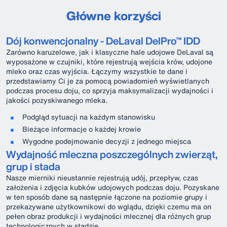
Główne korzyści
Dój konwencjonalny - DeLaval DelPro™ IDD
Zarówno karuzelowe, jak i klasyczne hale udojowe DeLaval są
wyposażone w czujniki, które rejestrują wejścia krów, udojone
mleko oraz czas wyjścia. Łączymy wszystkie te dane i
przedstawiamy Ci je za pomocą powiadomień wyświetlanych
podczas procesu doju, co sprzyja maksymalizacji wydajności i
jakości pozyskiwanego mleka.
Podgląd sytuacji na każdym stanowisku
Bieżące informacje o każdej krowie
Wygodne podejmowanie decyzji z jednego miejsca
Wydajność mleczna poszczególnych zwierząt,
grup i stada
Nasze mierniki nieustannie rejestrują udój, przepływ, czas
założenia i zdjęcia kubków udojowych podczas doju. Pozyskane
w ten sposób dane są następnie łączone na poziomie grupy i
przekazywane użytkownikowi do wglądu, dzięki czemu ma on
pełen obraz produkcji i wydajności mlecznej dla różnych grup
technologicznych w stadzie.