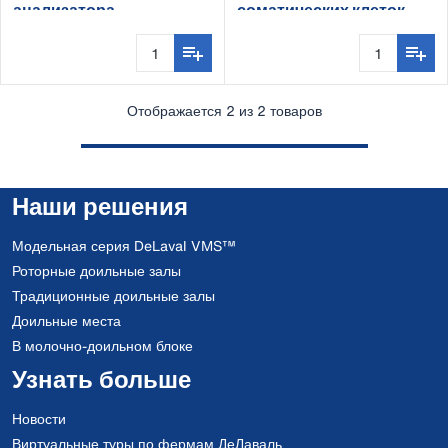
анализатора
соматических клеток
соматических клеток
DeLaval DCC
DCC
Отображается 2 из 2 товаров
Наши решения
Модельная серия DeLaval VMS™
Роторные доильные залы
Традиционные доильные залы
Доильные места
В молочно-доильном блоке
Узнать больше
Новости
Виртуальные туры по фермам ДеЛаваль