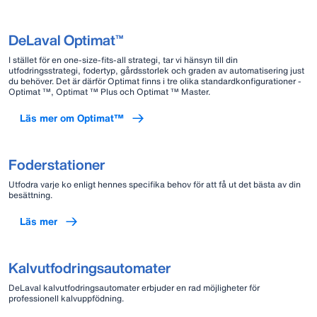
DeLaval Optimat™
I stället för en one-size-fits-all strategi, tar vi hänsyn till din
utfodringsstrategi, fodertyp, gårdsstorlek och graden av automatisering just
du behöver. Det är därför Optimat finns i tre olika standardkonfigurationer -
Optimat ™, Optimat ™ Plus och Optimat ™ Master.
Läs mer om Optimat™
Foderstationer
Utfodra varje ko enligt hennes specifika behov för att få ut det bästa av din
besättning.
Läs mer
Kalvutfodringsautomater
DeLaval kalvutfodringsautomater erbjuder en rad möjligheter för
professionell kalvuppfödning.