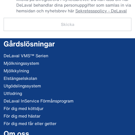
DeLaval behandlar dina personuppgifter som samlas in via
hemsidan och nyhetsbrev här
Sekretesspolicy - DeLaval
Skicka
Gårdslösningar
DeLaval VMS™ Serien
Mjölkningssystem
Mjölkkylning
Elstängselskolan
Utgödslingssystem
Utfodring
DeLaval InService Förmånsprogram
För dig med köttdjur
För dig med hästar
För dig med får eller getter
Om oss