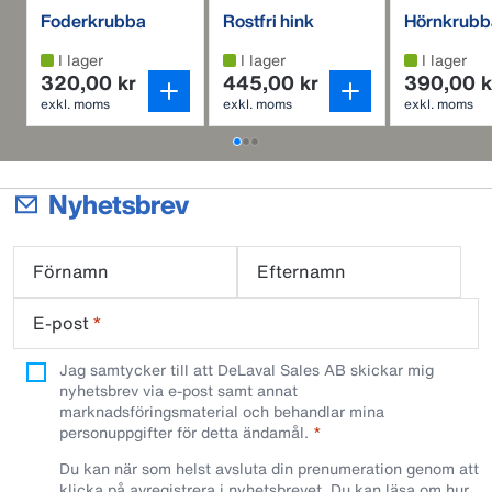
Foderkrubba
Rostfri hink
Hörnkrubb
I lager
I lager
I lager
320,00 kr
445,00 kr
390,00 k
exkl. moms
exkl. moms
exkl. moms
Nyhetsbrev
Förnamn
Efternamn
E-post
*
Jag samtycker till att DeLaval Sales AB skickar mig
nyhetsbrev via e-post samt annat
marknadsföringsmaterial och behandlar mina
personuppgifter för detta ändamål.
Du kan när som helst avsluta din prenumeration genom att
klicka på avregistrera i nyhetsbrevet. Du kan läsa om hur