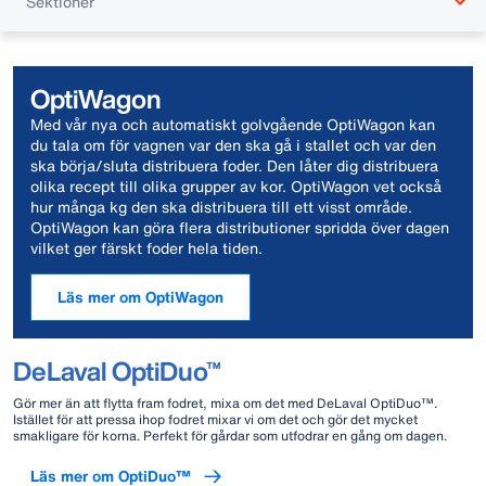
Sektioner
OptiWagon
Med vår nya och automatiskt golvgående OptiWagon kan
du tala om för vagnen var den ska gå i stallet och var den
ska börja/sluta distribuera foder. Den låter dig distribuera
olika recept till olika grupper av kor. OptiWagon vet också
hur många kg den ska distribuera till ett visst område.
OptiWagon kan göra flera distributioner spridda över dagen
vilket ger färskt foder hela tiden.
Läs mer om OptiWagon
DeLaval OptiDuo™
Gör mer än att flytta fram fodret, mixa om det med DeLaval OptiDuo™.
Istället för att pressa ihop fodret mixar vi om det och gör det mycket
smakligare för korna. Perfekt för gårdar som utfodrar en gång om dagen.
Läs mer om OptiDuo™