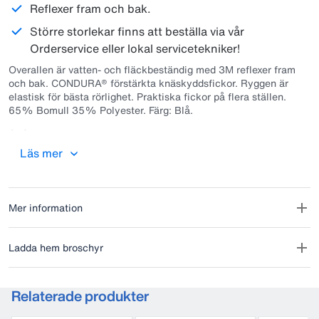
Reflexer fram och bak.
Större storlekar finns att beställa via vår
Orderservice eller lokal servicetekniker!
Overallen är vatten- och fläckbeständig med 3M reflexer fram
och bak. CONDURA® förstärkta knäskyddsfickor. Ryggen är
elastisk för bästa rörlighet. Praktiska fickor på flera ställen.
65% Bomull 35% Polyester. Färg: Blå.
OBS!
Overallen upplevs något stor i storleken, vänligen gå in i
Läs mer
måttabellen och mät vilken storlek som passar dig!
Mer information
Ladda hem broschyr
Relaterade produkter