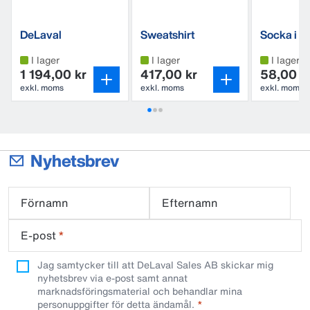
DeLaval
Sweatshirt
Socka i
lättviktsstövel
vardagsm
I lager
I lager
I lager
1 194,00 kr
417,00 kr
58,00 k
exkl. moms
exkl. moms
exkl. moms
Nyhetsbrev
Förnamn
Efternamn
E-post
*
Jag samtycker till att DeLaval Sales AB skickar mig
nyhetsbrev via e-post samt annat
marknadsföringsmaterial och behandlar mina
personuppgifter för detta ändamål.