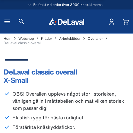
Fri frakt vid order över 3000 kr exkl moms.
Hem
Webshop
Kläder
Arbetskläder
Overaller
DeLaval classic overall
DeLaval classic overall
X-Small
OBS! Overallen upplevs något stor i storleken,
vänligen gå in i måttabellen och mät vilken storlek
som passar dig!
Elastisk rygg för bästa rörlighet.
Förstärkta knäskyddsfickor.