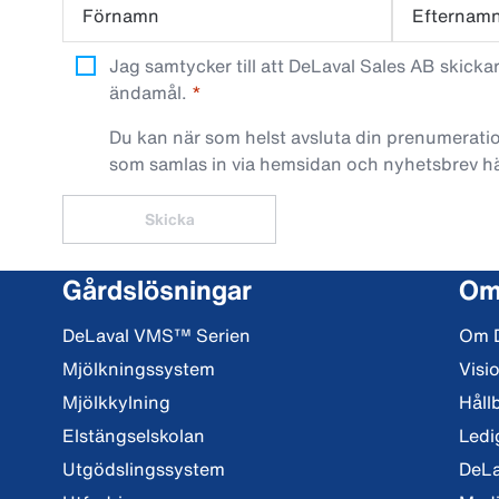
Förnamn
Efternam
Jag samtycker till att DeLaval Sales AB skick
ändamål.
Du kan när som helst avsluta din prenumeratio
som samlas in via hemsidan och nyhetsbrev h
Skicka
Gårdslösningar
Om
DeLaval VMS™ Serien
Om 
Mjölkningssystem
Visi
Mjölkkylning
Håll
Elstängselskolan
Ledi
Utgödslingssystem
DeLa