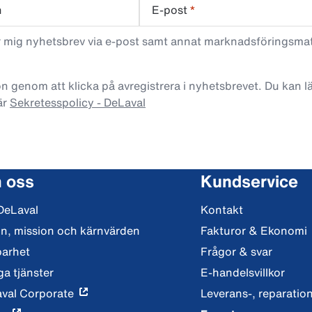
n
E-post
*
ar mig nyhetsbrev via e-post samt annat marknadsföringsma
n genom att klicka på avregistrera i nyhetsbrevet. Du kan 
är
Sekretesspolicy - DeLaval
 oss
Kundservice
DeLaval
Kontakt
on, mission och kärnvärden
Fakturor & Ekonomi
barhet
Frågor & svar
ga tjänster
E-handelsvillkor
val Corporate
Leverans-, reparation