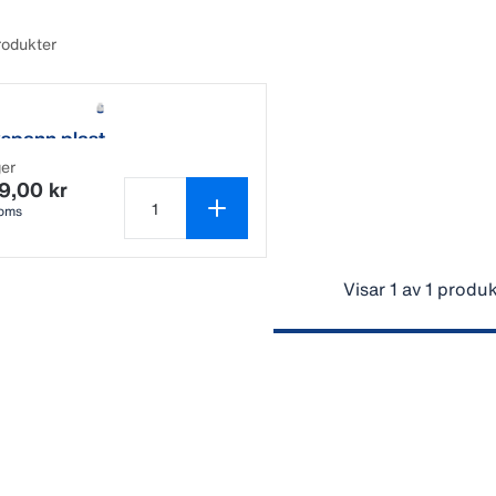
rodukter
kspann plast
ger
9,00 kr
moms
Antal produkter är 1
Visar 1 av 1 produ