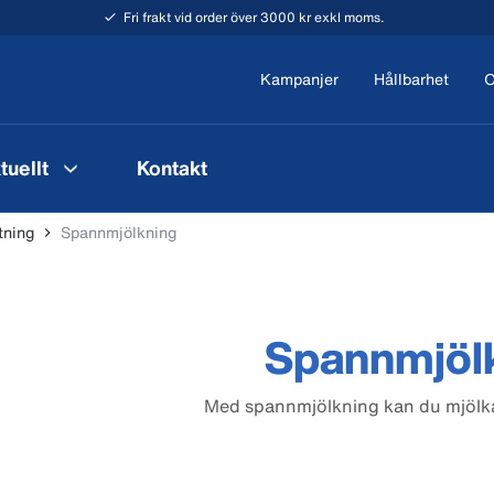
Fri frakt vid order över 3000 kr exkl moms.
Kampanjer
Hållbarhet
O
tuellt
Kontakt
tning
Spannmjölkning
Spannmjöl
Med spannmjölkning kan du mjölka 