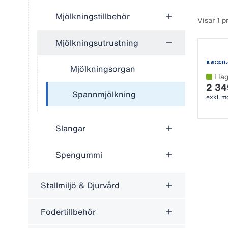
Mjölkningstillbehör
Visar 1 p
Mjölkningsutrustning
Mjöl
Mjölkningsorgan
I la
2 34
Spannmjölkning
exkl. 
Slangar
Spengummi
Stallmiljö & Djurvård
Fodertillbehör