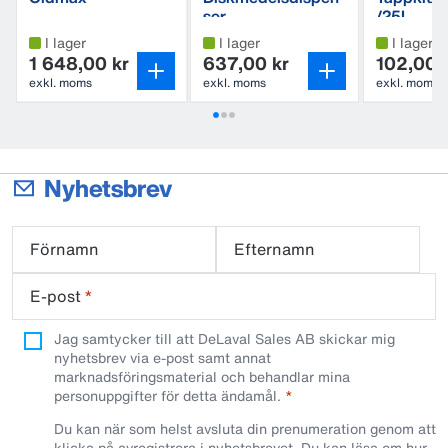
ser
/25L
I lager
I lager
I lager
1 648,00 kr
637,00 kr
102,00 
exkl. moms
exkl. moms
exkl. moms
Nyhetsbrev
Förnamn
Efternamn
E-post
*
Jag samtycker till att DeLaval Sales AB skickar mig
nyhetsbrev via e-post samt annat
marknadsföringsmaterial och behandlar mina
personuppgifter för detta ändamål.
Du kan när som helst avsluta din prenumeration genom att
klicka på avregistrera i nyhetsbrevet. Du kan läsa om hur