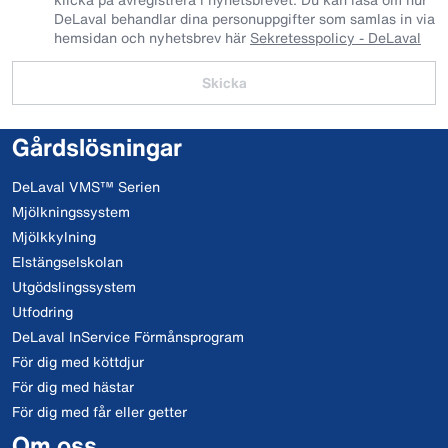
DeLaval behandlar dina personuppgifter som samlas in via
hemsidan och nyhetsbrev här
Sekretesspolicy - DeLaval
Skicka
Gårdslösningar
DeLaval VMS™ Serien
Mjölkningssystem
Mjölkkylning
Elstängselskolan
Utgödslingssystem
Utfodring
DeLaval InService Förmånsprogram
För dig med köttdjur
För dig med hästar
För dig med får eller getter
Om oss