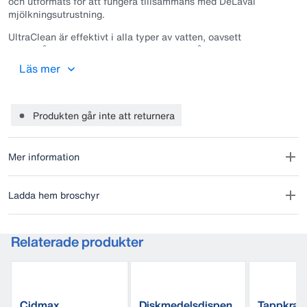
och utformats för att fungera tillsammans med DeLaval
mjölkningsutrustning.
UltraClean är effektivt i alla typer av vatten, oavsett
vattenhårdhet, och är särskilt lämpat för hårt vatten. Hög
alkalinitet för att avlägsna fett och med klor för att bryta ner
Läs mer
proteinrester. En effektiv diskningsrutin bidrar till högsta möjliga
mjölkkvalitet och minskar risken för bakterietillväxt i
mjölkningsutrustningen.
Produkten går inte att returnera
Mer information
Ladda hem broschyr
Relaterade produkter
Cidmax
Diskmedelsdispen
Tappkran 10