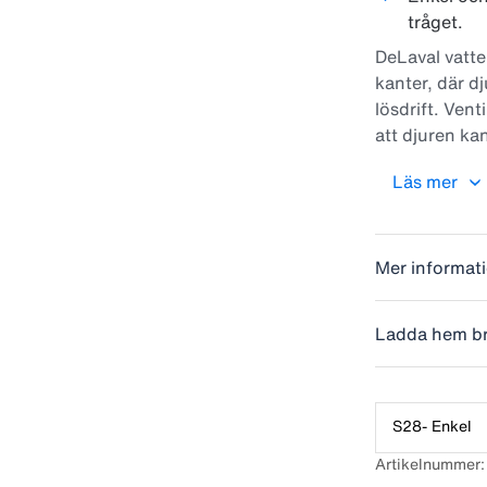
tråget.
DeLaval vatte
kanter, där dj
lösdrift. Vent
att djuren ka
tillgång till 
Läs mer
på vägg eller
Mer informat
Ladda hem b
S28- Enkel
Artikelnummer