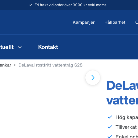
Fri frakt vid order över 3000 kr exkl moms.
Kampanjer
Hållbarhet
O
tuellt
Kontakt
tenkar
DeLaval rostfritt vattentråg S28
DeLav
vatte
Hög kapac
Tillverkat
Enkel och 