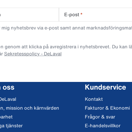
n
E-post
*
ar mig nyhetsbrev via e-post samt annat marknadsföringsma
n genom att klicka på avregistrera i nyhetsbrevet. Du kan 
är
Sekretesspolicy - DeLaval
 oss
Kundservice
DeLaval
Kontakt
on, mission och kärnvärden
Fakturor & Ekonomi
barhet
Frågor & svar
ga tjänster
E-handelsvillkor