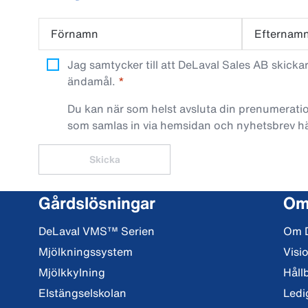
Förnamn
Efternam
Jag samtycker till att DeLaval Sales AB skick
ändamål.
Du kan när som helst avsluta din prenumeratio
som samlas in via hemsidan och nyhetsbrev h
Skicka
Gårdslösningar
Om
DeLaval VMS™ Serien
Om 
Mjölkningssystem
Visi
Mjölkkylning
Håll
Elstängselskolan
Ledi