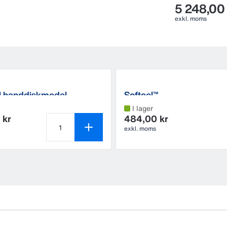
5 248,00 
exkl. moms
l handdiskmedel
Softcel™
I lager
 kr
484,00 kr
exkl. moms
Antal produkter är 1