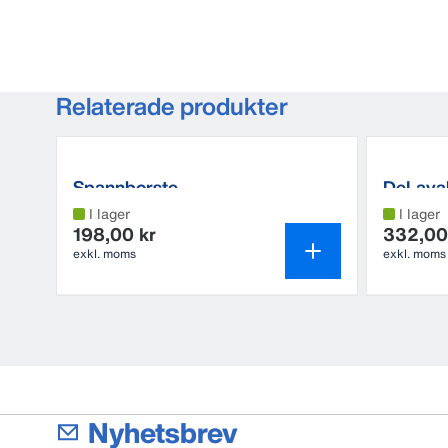
Relaterade produkter
Spannborste
DeLava
I lager
I lager
198,00 kr
332,00
exkl. moms
exkl. moms
Nyhetsbrev