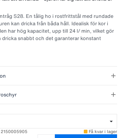
ntråg S28. En tålig ho i rostfrittstål med rundade
uren kan dricka från båda håll. Idealisk för kor i
ilen har hög kapacitet, upp till 24 l/ min, vilket gör
n dricka snabbt och det garanterar konstant
friskt vatten. Det rostfria vattentråget kan monteras
 på inredning av rör.
ion
roschyr
: 2150005905
Få kvar i lager