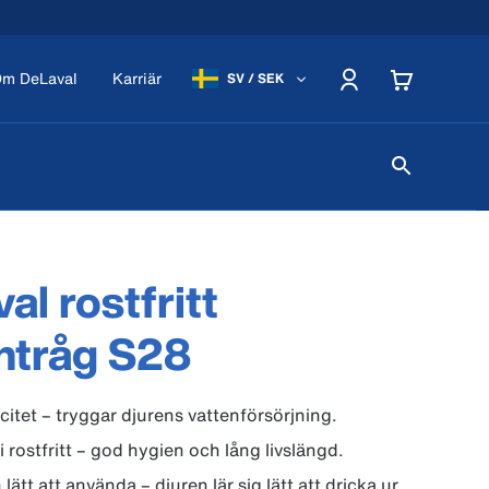
m DeLaval
Karriär
SV / SEK
al rostfritt
ntråg S28
itet – tryggar djurens vattenförsörjning.
 i rostfritt – god hygien och lång livslängd.
lätt att använda – djuren lär sig lätt att dricka ur