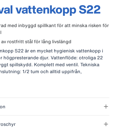
al vattenkopp S22
ad med inbyggd spillkant för att minska risken för
l
 av rostfritt stål för lång livslängd
nkopp S22 är en mycket hygienisk vattenkopp i
för högpresterande djur. Vattenflöde: otroliga 22
byggt spillskydd. Komplett med ventil. Tekniska
nslutning: 1/2 tum och alltid uppifrån,
et:22 l/min vid 4 kg. Rymd: 4 liter. Dimension
 x 240 x 260 mm.
ion
roschyr