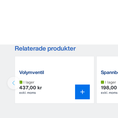
Relaterade produkter
Volymventil
Spannb
I lager
I lager
437,00 kr
198,00 
exkl. moms
exkl. moms