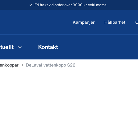
Fri frakt vid order över 3000 kr exkl moms.
Kampanjer
Hållbarhet
O
tuellt
Kontakt
tenkoppar
DeLaval vattenkopp S22