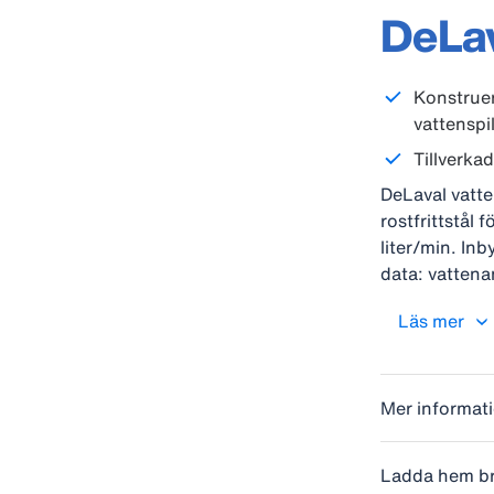
DeLav
Konstruer
vattenspil
Tillverkad
DeLaval vatte
rostfrittstål 
liter/min. In
data: vattena
vattenkapacit
Läs mer
(BxHxL): 250
Mer informat
Ladda hem b