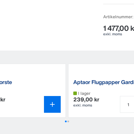
Artikelnummer
1 477,00 k
exkl. moms
orste
Aptaor Flugpapper Gard
(700x30 cm)
I lager
kr
239,00 kr
exkl. moms
Antal 