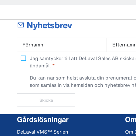
Nyhetsbrev
Förnamn
Efternam
Jag samtycker till att DeLaval Sales AB skick
ändamål.
Du kan när som helst avsluta din prenumeratio
som samlas in via hemsidan och nyhetsbrev h
Skicka
Gårdslösningar
Om
DeLaval VMS™ Serien
Om 