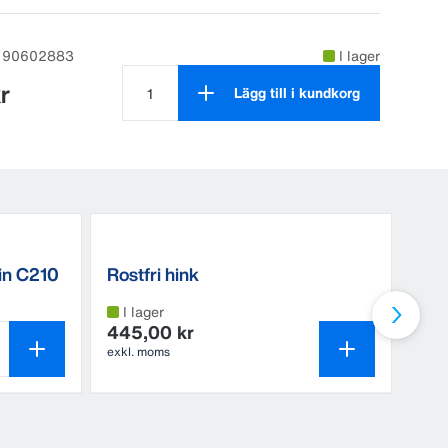
: 90602883
I lager
r
Lägg till i kundkorg
Antal produkter är 1
in C210
Rostfri hink
Vis
I lager
I 
445,00 kr
187
exkl. moms
exkl
produkter är 1